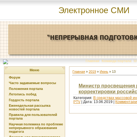
Электронное СМИ
Главная
|
Команда портала
|
О
Меню
Главная
»
2019
»
Июнь
»
13
Форум
Часто задаваемые вопросы
Министр просвещения 
Положения портала
корректировки россий
Летопись побед
Категория:
В средствах массовой 
Гордость портала
PTV
| Дата:
13.06.2019
|
Комментарии
Еженедельная рассылка
новостей портала
Правила для пользователей
портала
Научная полемика по проблеме
непрерывного образования
педагога