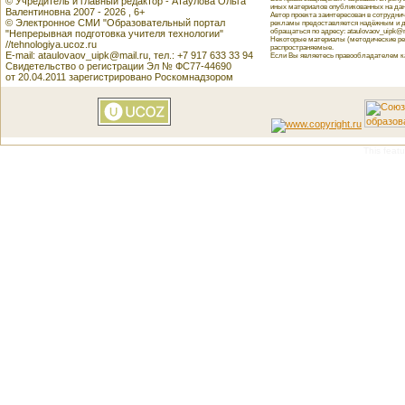
© Учредитель и главный редактор - Атаулова Ольга
иных материалов опубликованных на данн
Валентиновна 2007 - 2026 , 6+
Автор проекта заинтересован в сотрудн
© Электронное СМИ "Образовательный портал
рекламы предоставляется надёжным и д
обращаться по адресу: ataulovaov_uipk@m
"Непрерывная подготовка учителя технологии"
Некоторые материалы (методические реко
//tehnologiya.ucoz.ru
распространяемые.
E-mail: ataulovaov_uipk@mail.ru, тел.: +7 917 633 33 94
Если Вы являетесь правообладателем как
Свидетельство о регистрации Эл № ФС77-44690
от 20.04.2011 зарегистрировано Роскомнадзором
This featu