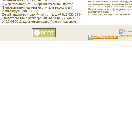
Валентиновна 2007 - 2026 , 6+
Автор проекта заинтересован в сотрудн
© Электронное СМИ "Образовательный портал
рекламы предоставляется надёжным и д
обращаться по адресу: ataulovaov_uipk@m
"Непрерывная подготовка учителя технологии"
Некоторые материалы (методические реко
//tehnologiya.ucoz.ru
распространяемые.
E-mail: ataulovaov_uipk@mail.ru, тел.: +7 917 633 33 94
Если Вы являетесь правообладателем как
Свидетельство о регистрации Эл № ФС77-44690
от 20.04.2011 зарегистрировано Роскомнадзором
This featu