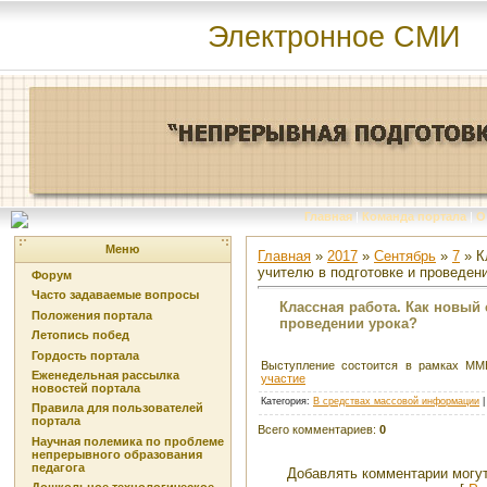
Электронное СМИ
Главная
|
Команда портала
|
О
Меню
Главная
»
2017
»
Сентябрь
»
7
» К
учителю в подготовке и проведен
Форум
Часто задаваемые вопросы
Классная работа. Как новый
Положения портала
проведении урока?
Летопись побед
Гордость портала
Выступление состоится в рамках М
Еженедельная рассылка
участие
новостей портала
Категория
:
В средствах массовой информации
Правила для пользователей
портала
Всего комментариев
:
0
Научная полемика по проблеме
непрерывного образования
педагога
Добавлять комментарии могут