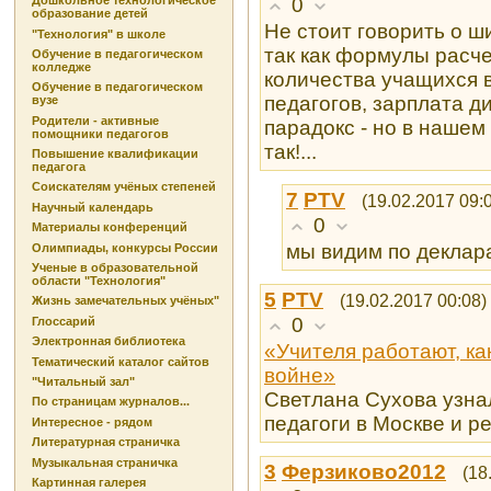
0
Дошкольное технологическое
образование детей
Не стоит говорить о ш
"Технология" в школе
так как формулы расче
Обучение в педагогическом
колледже
количества учащихся 
Обучение в педагогическом
педагогов, зарплата д
вузе
Родители - активные
парадокс - но в нашем
помощники педагогов
так!...
Повышение квалификации
педагога
Соискателям учёных степеней
7
PTV
(19.02.2017 09:
Научный календарь
0
Материалы конференций
мы видим по деклара
Олимпиады, конкурсы России
Ученые в образовательной
области "Технология"
5
PTV
(19.02.2017 00:08)
Жизнь замечательных учёных"
0
Глоссарий
Электронная библиотека
«Учителя работают, как
Тематический каталог сайтов
войне»
"Читальный зал"
Светлана Сухова узна
По страницам журналов...
педагоги в Москве и р
Интересное - рядом
Литературная страничка
Музыкальная страничка
3
Ферзиково2012
(18
Картинная галерея