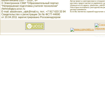
Валентиновна 2007 - 2026 , 6+
Автор проекта заинтересован в сотрудн
© Электронное СМИ "Образовательный портал
рекламы предоставляется надёжным и д
обращаться по адресу: ataulovaov_uipk@m
"Непрерывная подготовка учителя технологии"
Некоторые материалы (методические реко
//tehnologiya.ucoz.ru
распространяемые.
E-mail: ataulovaov_uipk@mail.ru, тел.: +7 917 633 33 94
Если Вы являетесь правообладателем как
Свидетельство о регистрации Эл № ФС77-44690
от 20.04.2011 зарегистрировано Роскомнадзором
This featu