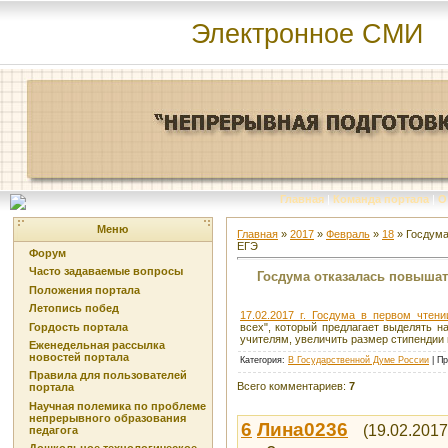
Электронное СМИ
Главная
|
Команда портала
|
О
Меню
Главная
»
2017
»
Февраль
»
18
» Госдума
ЕГЭ
Форум
Часто задаваемые вопросы
Госдума отказалась повышат
Положения портала
Летопись побед
17.02.2017 г. Госдума в первом чтен
Гордость портала
всех", который предлагает выделять н
учителям, увеличить размер стипендии
Еженедельная рассылка
новостей портала
Категория
:
В Государственной Думе России
|
Пр
Правила для пользователей
Всего комментариев
:
7
портала
Научная полемика по проблеме
непрерывного образования
6
Лина0236
(19.02.2017
педагога