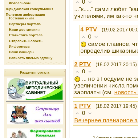
0
Фотоальбом
..."к....." сами любят "
Юридическая консультация
учителями, им как-то не 
Полезная информация
Гостевая книга
Партнёры портала
4
PTV
(19.02.2017 00:
Наши достижения
0
Статистика портала
Отправить новость
самое главное, чт
Информеры
определив шикарны
Наши баннеры
Написать письмо админу
2
PTV
(18.02.2017 20:15)
0
Разделы портала
... но в Госдуме не
увеличении числа пом
зарплаты (см.
новость 
1
PTV
(18.02.2017 19:45)
0
Вечернее пленарное 
Добавлять комментарии могу