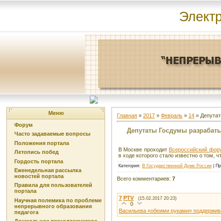
Элект
Меню
Главная
»
2017
»
Февраль
»
14
» Депутат
Форум
Депутаты Госдумы разрабат
Часто задаваемые вопросы
Положения портала
В Москве проходит
Всероссийский фору
Летопись побед
в ходе которого стало известно о том, ч
Гордость портала
Категория
:
В Государственной Думе России
|
Пр
Еженедельная рассылка
новостей портала
Всего комментариев
:
7
Правила для пользователей
портала
7
PTV
(15.02.2017 20:23)
Научная полемика по проблеме
0
непрерывного образования
Васильева «обеими руками» поддержив
педагога