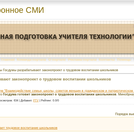
ронное СМИ
Главная
|
Команда портала
|
О портале
|
Реклама портала
|
Контакты
|
Помощь
|
ы Госдумы разрабатывают законопроект о трудовом воспитании школьников
ывают законопроект о трудовом воспитании школьников
м "Взаимодействие семьи, школы, советов женщин в гражданском и патриотическом
то
Госдума готовит законопроект о трудовом воспитании школьников
. Минобрна
осмотров
: 634 |
Добавил
:
PTV
|
Рейтинг
:
0.0
/
0
Порядок вы
ает трудовое воспитание школьников