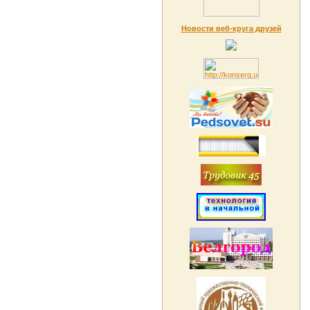
Новости веб-круга друзей