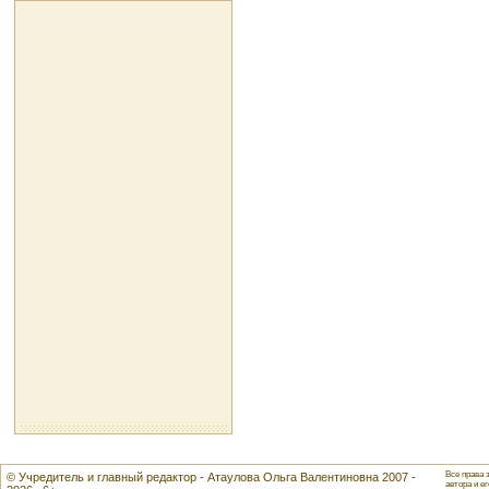
Все права 
© Учредитель и главный редактор - Атаулова Ольга Валентиновна 2007 -
автора и ег