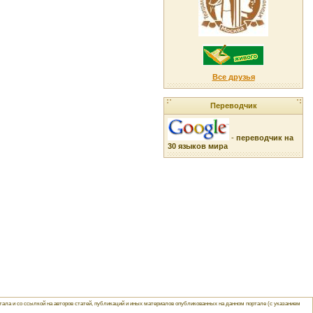
Все друзья
Переводчик
-
переводчик на
30 языков мира
ла и со ссылкой на авторов статей, публикаций и иных материалов опубликованных на данном портале (с указанием