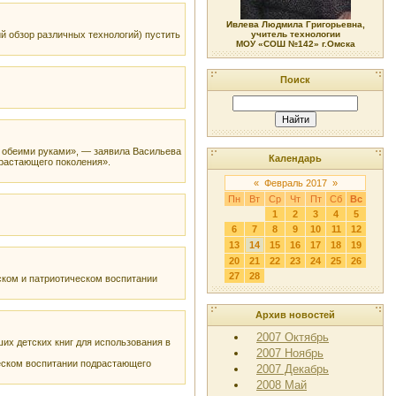
Ивлева Людмила Григорьевна,
ий обзор различных технологий) пустить
учитель технологии
МОУ «СОШ №142» г.Омска
Поиск
ь обеими руками», — заявила Васильева
Календарь
растающего поколения».
«
Февраль 2017
»
Пн
Вт
Ср
Чт
Пт
Сб
Вс
1
2
3
4
5
6
7
8
9
10
11
12
13
14
15
16
17
18
19
20
21
22
23
24
25
26
27
28
ком и патриотическом воспитании
Архив новостей
2007 Октябрь
х детских книг для использования в
2007 Ноябрь
еском воспитании подрастающего
2007 Декабрь
2008 Май