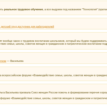
ить
реальное трудовое обучение
, а все выдумки под названием "Технология" (кратк
 детский труд доступнее для работодателей
овят вообще закон о трудовом воспитании школьников, который мы будем поддерживат
вие семьи, школы, советов женщин в гражданском и патриотическом воспитании под
отизм
— Васильева
а всероссийском форуме «Взаимодействие семьи, школы, советов женщин в гражданс
льга Васильева призвала Союз женщин России помочь в формировании перечня хороши
 форуме «Взаимодействие семьи, школы, советов женщин в гражданском и патриотич