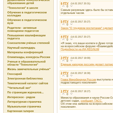
Дошкольное технологическое
образование детей
6
PTV
(14.02.2017 20:31)
0
"Технология" в школе
Самым разумным здесь было бы остав
Обучение в педагогическом
отдельным часом.
колледже
Обучение в педагогическом
5
PTV
(14.02.2017 20:27)
вузе
0
Родители - активные
Закон "О трудовом воспитании" сделает
помощники педагогов
Повышение квалификации
4
PTV
(14.02.2017 20:27)
педагога
0
Соискателям учёных степеней
«Я знаю, что ваши коллеги в Думе гот
на всероссийском форуме «Взаимодейст
Научный календарь
Подробности на ИА REGNUM
Материалы конференций
Олимпиады, конкурсы России
3
PTV
(14.02.2017 19:00)
0
Ученые в образовательной
Единым народом россиян делает патри
области "Технология"
Жизнь замечательных учёных"
2
PTV
(14.02.2017 18:30)
Глоссарий
0
Электронная библиотека
Глава Минобрнауки России
выступила н
подрастающего поколения»
Тематический каталог сайтов
"Читальный зал"
1
PTV
(14.02.2017 18:27)
По страницам журналов...
0
Интересное - рядом
Министр образования и науки России О
детских садах,
сообщает ТАСС.
Литературная страничка
Об этом она заявила на всероссийском
Музыкальная страничка
поколения».
Картинная галерея