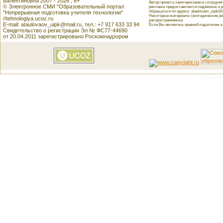
Валентиновна 2007 - 2026 , 6+
Автор проекта заинтересован в сотрудн
© Электронное СМИ "Образовательный портал
рекламы предоставляется надёжным и д
обращаться по адресу: ataulovaov_uipk@m
"Непрерывная подготовка учителя технологии"
Некоторые материалы (методические реко
//tehnologiya.ucoz.ru
распространяемые.
E-mail: ataulovaov_uipk@mail.ru, тел.: +7 917 633 33 94
Если Вы являетесь правообладателем как
Свидетельство о регистрации Эл № ФС77-44690
от 20.04.2011 зарегистрировано Роскомнадзором
This featu