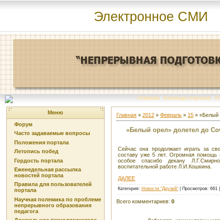
Электронное СМИ
Главная
|
Команда портала
|
О
Меню
Главная
»
2012
»
Февраль
»
15
» «Белый 
Форум
«Белый орел» долетел до Со
Часто задаваемые вопросы
Положения портала
Сейчас она продолжает играть за с
Летопись побед
составу уже 5 лет. Огромная помощь 
Гордость портала
особое спасибо декану Л.Г.Смирн
воспитательной работе Л.И.Кошкина.
Еженедельная рассылка
новостей портала
ДАЛЕЕ
Правила для пользователей
Категория
:
Новости "Друзей"
|
Просмотров
: 661 
портала
Научная полемика по проблеме
Всего комментариев
:
0
непрерывного образования
педагога