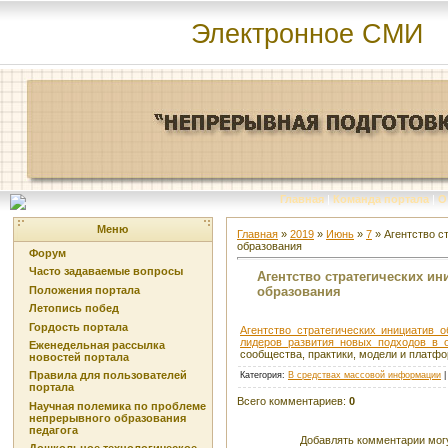
Электронное СМИ
Главная
|
Команда портала
|
О
Меню
Главная
»
2019
»
Июнь
»
7
» Агентство с
образования
Форум
Часто задаваемые вопросы
Агентство стратегических и
образования
Положения портала
Летопись побед
Гордость портала
Агентство стратегических инициатив 
лидеров развития новых подходов в 
Еженедельная рассылка
сообщества, практики, модели и платф
новостей портала
Правила для пользователей
Категория
:
В средствах массовой информации
портала
Всего комментариев
:
0
Научная полемика по проблеме
непрерывного образования
педагога
Добавлять комментарии могу