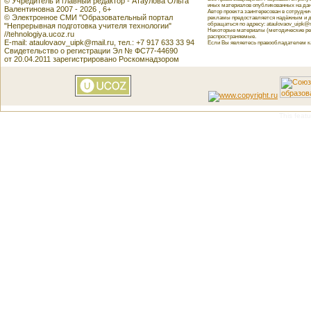
© Учредитель и главный редактор - Атаулова Ольга
иных материалов опубликованных на данн
Валентиновна 2007 - 2026 , 6+
Автор проекта заинтересован в сотрудн
© Электронное СМИ "Образовательный портал
рекламы предоставляется надёжным и д
обращаться по адресу: ataulovaov_uipk@m
"Непрерывная подготовка учителя технологии"
Некоторые материалы (методические реко
//tehnologiya.ucoz.ru
распространяемые.
E-mail: ataulovaov_uipk@mail.ru, тел.: +7 917 633 33 94
Если Вы являетесь правообладателем как
Свидетельство о регистрации Эл № ФС77-44690
от 20.04.2011 зарегистрировано Роскомнадзором
This featu