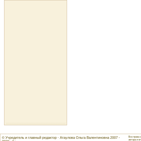
Все права 
© Учредитель и главный редактор - Атаулова Ольга Валентиновна 2007 -
автора и ег