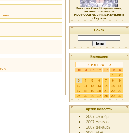
Кочетова Лина Владимировна,
учитель технологии
МБОУ СОШ №30 им.В.И.Кузьмина
.zovanie
г.Якутска
Поиск
Календарь
«
Июнь 2019
»
nie-v-
Пн
Вт
Ср
Чт
Пт
Сб
Вс
1
2
3
4
5
6
7
8
9
10
11
12
13
14
15
16
17
18
19
20
21
22
23
24
25
26
27
28
29
30
Архив новостей
2007 Октябрь
2007 Ноябрь
2007 Декабрь
2008 Май