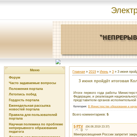
Элект
Меню
Главная
»
2019
»
Июнь
»
3
» 3 июня прой
Форум
3 июня пройдёт итоговая К
Часто задаваемые вопросы
Положения портала
Итоги первого года работы Министерс
Летопись побед
Федерации, и реализация национальног
Гордость портала
представители органов исполнительной 
Еженедельная рассылка
Категория
:
В Министерстве образовании и наук
новостей портала
Всего комментариев
:
5
Правила для пользователей
портала
Научная полемика по проблеме
5
PTV
(04.06.2019 23:37)
непрерывного образования
0
педагога
Минпросвещения России запретит зак