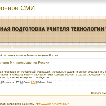
ронное СМИ
Главная
|
Команда портала
|
О портале
|
Реклама портала
|
Контакты
|
Помощь
|
дёт итоговая Коллегия Минпросвещения России
оллегия Минпросвещения России
тва просвещения Российской Федерации, глобальные задачи в сфере образования,
о проекта «Образование» – ключевые темы, которые обсудят в рамках заседания
ито
власти, а также экспертного сообщества
и
|
Просмотров
: 257 |
Добавил
:
PTV
|
Рейтинг
:
0.0
/
0
Порядок вы
рывать коррекционные школы
http://www.ug.ru/news/28127