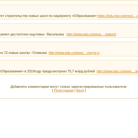
ет строительство новых школ по нацпроекту «Образование»
https://edu.gov.ru/press...
ование» достаточно ощутимы– Васильева
http://www.edu.ru/news....statoch
ено 72 новые школы –Голикова
http://www.edu.ru/news....novye-s
«Образование» в 2019году предусмотрено 75,7 млрд рублей
http://www.edu.ru/news....a
Добавлять комментарии могут только зарегистрированные пользователи.
[
Регистрация
|
Вход
]