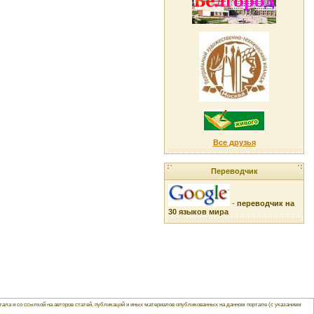
Все друзья
Переводчик
-
переводчик на
30 языков мира
ла и со ссылкой на авторов статей, публикаций и иных материалов опубликованных на данном портале (с указанием