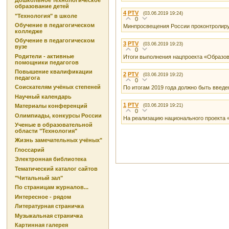
Дошкольное технологическое
образование детей
4
PTV
(03.06.2019 19:24)
"Технология" в школе
0
Обучение в педагогическом
Минпросвещения России проконтролиру
колледже
Обучение в педагогическом
3
PTV
(03.06.2019 19:23)
вузе
0
Родители - активные
Итоги выполнения нацпроекта «Образ
помощники педагогов
Повышение квалификации
2
PTV
(03.06.2019 19:22)
педагога
0
Соискателям учёных степеней
По итогам 2019 года должно быть введ
Научный календарь
1
PTV
(03.06.2019 19:21)
Материалы конференций
0
Олимпиады, конкурсы России
На реализацию национального проекта 
Ученые в образовательной
области "Технология"
Жизнь замечательных учёных"
Глоссарий
Электронная библиотека
Тематический каталог сайтов
"Читальный зал"
По страницам журналов...
Интересное - рядом
Литературная страничка
Музыкальная страничка
Картинная галерея