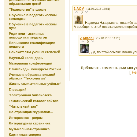
Дошкольное технологическое
образование детей
1
AOV
(11.04.2015 18:51)
"Технология" в школе
0
Обучение в педагогическом
колледже
Надежда Назарьевна, спасибо за
Обучение в педагогическом
А вообще по этой ссылке можно перейти
вузе
Родители - активные
помощники педагогов
2
Antoni
(12.04.2015 14:25)
0
Повышение квалификации
педагога
Да, по этой ссылке можно у
Соискателям учёных степеней
Научный календарь
Материалы конференций
Добавлять комментарии могут
Олимпиады, конкурсы России
[
Ре
Ученые в образовательной
области "Технология"
Жизнь замечательных учёных"
Глоссарий
Электронная библиотека
Тематический каталог сайтов
"Читальный зал"
По страницам журналов...
Интересное - рядом
Литературная страничка
Музыкальная страничка
Картинная галерея