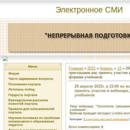
Электронное СМИ
Главная
|
Команда портала
|
О
Меню
Главная
»
2015
»
Апрель
»
13
» 29
приглашаем вас принять участие 
Форум
формам учебников
Часто задаваемые вопросы
Положения портала
29 апреля 2015г. в 15-00 по
Летопись побед
принять участие в вебинаре
учебников
Гордость портала
Еженедельная рассылка
новостей портала
Тема вебинара: "Технологии смешанн
Правила для пользователей
учебников".
портала
Вебинар проводит методист учебно-мет
Научная полемика по проблеме
Категория
:
В средствах массовой информации
непрерывного образования
педагога
Всего комментариев
:
2