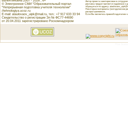
Валентиновна 2007 - 2026 , 6+
Автор проекта заинтересован в сотрудн
© Электронное СМИ "Образовательный портал
рекламы предоставляется надёжным и д
обращаться по адресу: ataulovaov_uipk@m
"Непрерывная подготовка учителя технологии"
Некоторые материалы (методические реко
//tehnologiya.ucoz.ru
распространяемые.
E-mail: ataulovaov_uipk@mail.ru, тел.: +7 917 633 33 94
Если Вы являетесь правообладателем как
Свидетельство о регистрации Эл № ФС77-44690
от 20.04.2011 зарегистрировано Роскомнадзором
This featu