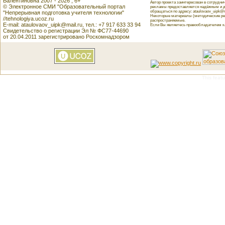
Валентиновна 2007 - 2026 , 6+
Автор проекта заинтересован в сотрудн
© Электронное СМИ "Образовательный портал
рекламы предоставляется надёжным и д
обращаться по адресу: ataulovaov_uipk@m
"Непрерывная подготовка учителя технологии"
Некоторые материалы (методические реко
//tehnologiya.ucoz.ru
распространяемые.
E-mail: ataulovaov_uipk@mail.ru, тел.: +7 917 633 33 94
Если Вы являетесь правообладателем как
Свидетельство о регистрации Эл № ФС77-44690
от 20.04.2011 зарегистрировано Роскомнадзором
This featu