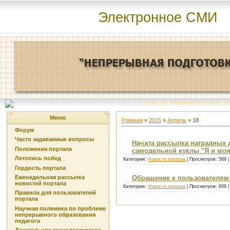
Электронное СМИ
Главная
|
Команда портала
|
О
Меню
Главная
»
2015
»
Апрель
»
18
Форум
Часто задаваемые вопросы
Начата рассылка наградных 
Положения портала
самодельной куклы "Я и моя
Летопись побед
Категория:
Новости портала
| Просмотров: 569 
Гордость портала
Еженедельная рассылка
Обращение к пользователям
новостей портала
Категория:
Новости портала
| Просмотров: 609 
Правила для пользователей
портала
Научная полемика по проблеме
непрерывного образования
педагога