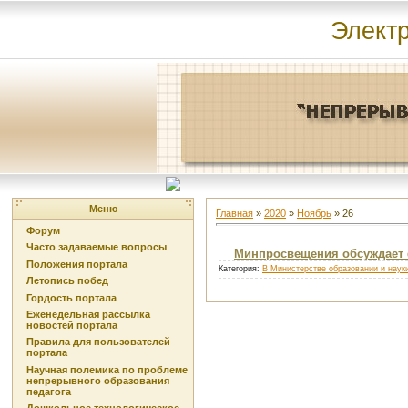
Элект
Меню
Главная
»
2020
»
Ноябрь
»
26
Форум
Часто задаваемые вопросы
Минпросвещения обсуждает 
Положения портала
Категория:
В Министерстве образовании и наук
Летопись побед
Гордость портала
Еженедельная рассылка
новостей портала
Правила для пользователей
портала
Научная полемика по проблеме
непрерывного образования
педагога