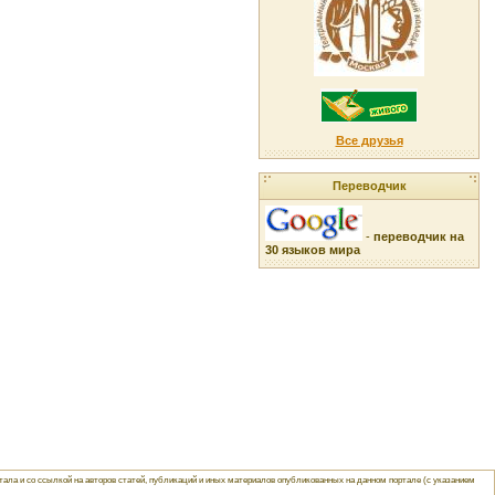
Все друзья
Переводчик
-
переводчик на
30 языков мира
ла и со ссылкой на авторов статей, публикаций и иных материалов опубликованных на данном портале (с указанием