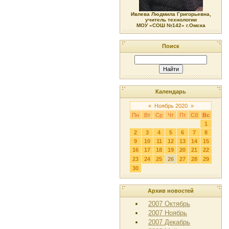
Ивлева Людмила Григорьевна,
учитель технологии
МОУ «СОШ №142» г.Омска
Поиск
Календарь
«
Ноябрь 2020
»
Пн
Вт
Ср
Чт
Пт
Сб
Вс
1
2
3
4
5
6
7
8
9
10
11
12
13
14
15
16
17
18
19
20
21
22
23
24
25
26
27
28
29
30
Архив новостей
2007 Октябрь
2007 Ноябрь
2007 Декабрь