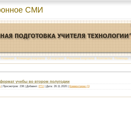
ронное СМИ
Главная
|
Команда портала
|
О портале
|
Реклама портала
|
Контакты
|
Помощь
|
формат учебы во втором полугодии
и
| Просмотров: 238 | Добавил:
PTV
| Дата:
26.11.2020
|
Комментарии (1)