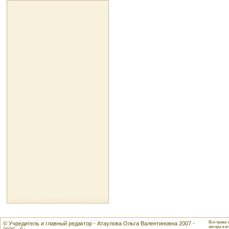
Все права 
© Учредитель и главный редактор - Атаулова Ольга Валентиновна 2007 -
автора и ег