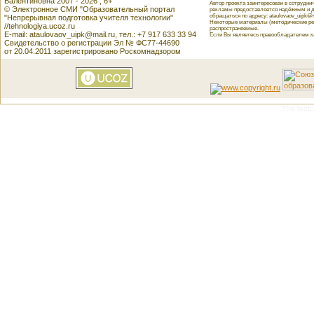
Валентиновна 2007 - 2026 , 6+
Автор проекта заинтересован в сотрудн
© Электронное СМИ "Образовательный портал
рекламы предоставляется надёжным и д
обращаться по адресу: ataulovaov_uipk@m
"Непрерывная подготовка учителя технологии"
Некоторые материалы (методические реко
//tehnologiya.ucoz.ru
распространяемые.
E-mail: ataulovaov_uipk@mail.ru, тел.: +7 917 633 33 94
Если Вы являетесь правообладателем как
Свидетельство о регистрации Эл № ФС77-44690
от 20.04.2011 зарегистрировано Роскомнадзором
This featu