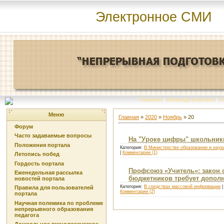
Электронное СМИ
Главная
|
Команда портала
|
О
Меню
Главная
»
2020
»
Ноябрь
»
20
Форум
Часто задаваемые вопросы
На "Уроке цифры" школьники
Положения портала
Категория:
В Министерстве образовании и наук
|
Комментарии (1)
Летопись побед
Гордость портала
Профсоюз «Учитель»: закон 
Еженедельная рассылка
бюджетников требует допол
новостей портала
Категория:
В средствах массовой информации
|
Правила для пользователей
Комментарии (2)
портала
Научная полемика по проблеме
непрерывного образования
педагога