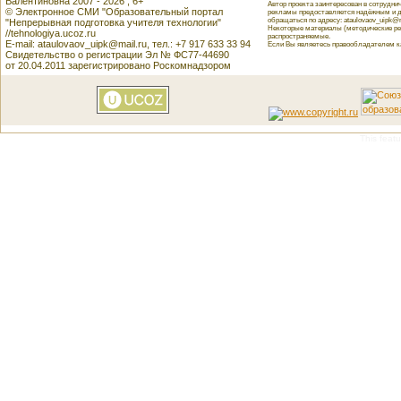
Валентиновна 2007 - 2026 , 6+
Автор проекта заинтересован в сотрудн
© Электронное СМИ "Образовательный портал
рекламы предоставляется надёжным и д
обращаться по адресу: ataulovaov_uipk@m
"Непрерывная подготовка учителя технологии"
Некоторые материалы (методические реко
//tehnologiya.ucoz.ru
распространяемые.
E-mail: ataulovaov_uipk@mail.ru, тел.: +7 917 633 33 94
Если Вы являетесь правообладателем как
Свидетельство о регистрации Эл № ФС77-44690
от 20.04.2011 зарегистрировано Роскомнадзором
This featu