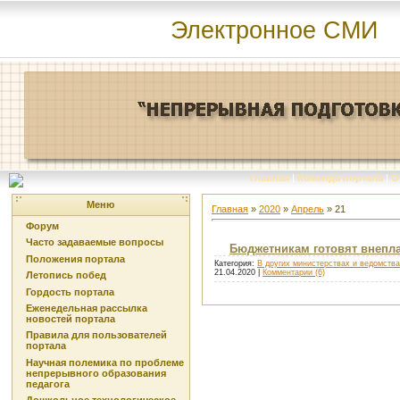
Электронное СМИ
Главная
|
Команда портала
|
О
Меню
Главная
»
2020
»
Апрель
»
21
Форум
Часто задаваемые вопросы
Бюджетникам готовят внепл
Положения портала
Категория:
В других министерствах и ведомств
21.04.2020
|
Комментарии (6)
Летопись побед
Гордость портала
Еженедельная рассылка
новостей портала
Правила для пользователей
портала
Научная полемика по проблеме
непрерывного образования
педагога