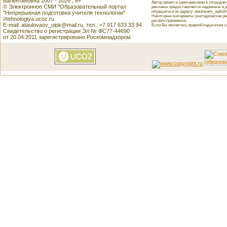
Валентиновна 2007 - 2026 , 6+
Автор проекта заинтересован в сотрудн
© Электронное СМИ "Образовательный портал
рекламы предоставляется надёжным и д
обращаться по адресу: ataulovaov_uipk@m
"Непрерывная подготовка учителя технологии"
Некоторые материалы (методические реко
//tehnologiya.ucoz.ru
распространяемые.
E-mail: ataulovaov_uipk@mail.ru, тел.: +7 917 633 33 94
Если Вы являетесь правообладателем как
Свидетельство о регистрации Эл № ФС77-44690
от 20.04.2011 зарегистрировано Роскомнадзором
This featu