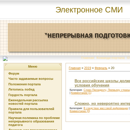
Электронное СМИ
Главная
|
Команда портала
|
О
Меню
Главная
»
2019
»
Февраль
»
20
Форум
Часто задаваемые вопросы
Все российские школы долж
Положения портала
условия обучения
Летопись побед
Категория:
Слово Президенту, Премьеру страны
|
Комментарии (1)
Гордость портала
Еженедельная рассылка
Сложно, но невероятно инте
новостей портала
Категория:
В средствах массовой информации
|
Правила для пользователей
Комментарии (0)
портала
Научная полемика по проблеме
непрерывного образования
педагога