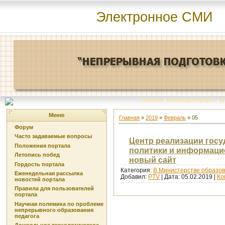
Электронное СМИ
Главная
|
Команда портала
|
О
Меню
Главная
»
2019
»
Февраль
»
05
Форум
Часто задаваемые вопросы
Центр реализации гос
Положения портала
политики и информаци
Летопись побед
новый сайт
Гордость портала
Категория:
В Министерстве образов
Еженедельная рассылка
Добавил:
PTV
| Дата:
05.02.2019
|
Ко
новостей портала
Правила для пользователей
портала
Научная полемика по проблеме
непрерывного образования
педагога