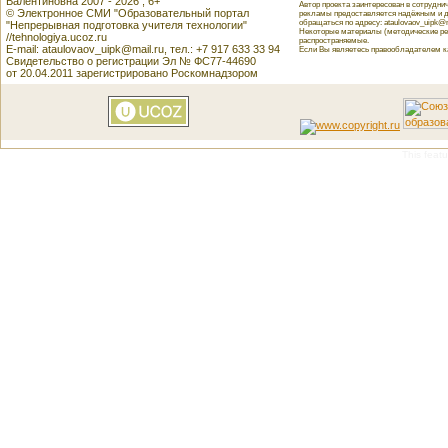
Валентиновна 2007 - 2026 , 6+
Автор проекта заинтересован в сотрудн
© Электронное СМИ "Образовательный портал
рекламы предоставляется надёжным и д
обращаться по адресу: ataulovaov_uipk@m
"Непрерывная подготовка учителя технологии"
Некоторые материалы (методические реко
//tehnologiya.ucoz.ru
распространяемые.
E-mail: ataulovaov_uipk@mail.ru, тел.: +7 917 633 33 94
Если Вы являетесь правообладателем как
Свидетельство о регистрации Эл № ФС77-44690
от 20.04.2011 зарегистрировано Роскомнадзором
This featu