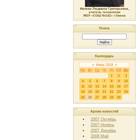
Ивлева Людмила Григорьевна,
учитель технологии
МОУ «СОШ №142» г.Омска
Поиск
Календарь
«
Июнь 2018
»
Пн
Вт
Ср
Чт
Пт
Сб
Вс
1
2
3
4
5
6
7
8
9
10
11
12
13
14
15
16
17
18
19
20
21
22
23
24
25
26
27
28
29
30
Архив новостей
2007 Октябрь
2007 Ноябрь
2007 Декабрь
2008 Май