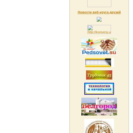
Новости веб-круга друзей