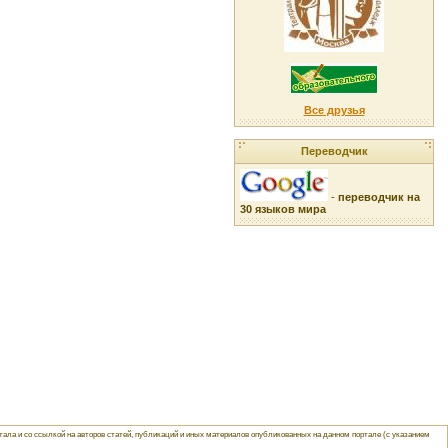
Все друзья
Переводчик
-
переводчик на
30 языков мира
ла и со ссылкой на авторов статей, публикаций и иных материалов опубликованных на данном портале (с указанием