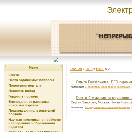
Элект
Меню
Главная
»
2018
»
Июнь
»
26
Форум
Часто задаваемые вопросы
Ольга Васильева: ЕГЭ оценив
Положения портала
Категория:
В средствах массовой информации
|
Летопись побед
Гордость портала
Почти 4 миллиона неуспешн
Еженедельная рассылка
Сергей Заир-Бек, Москва: Почти 4 мил
новостей портала
Категория:
В средствах массовой информации
|
Правила для пользователей
портала
Научная полемика по проблеме
непрерывного образования
педагога