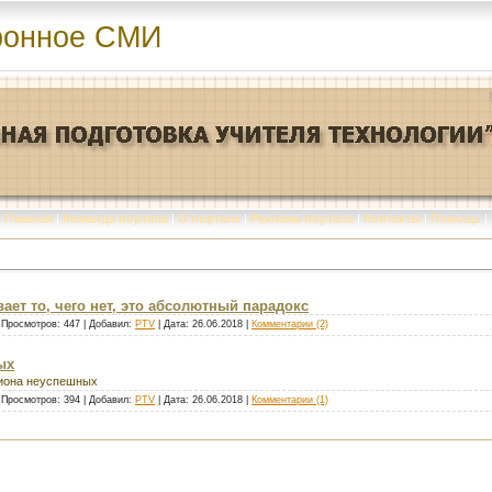
ронное СМИ
Главная
|
Команда портала
|
О портале
|
Реклама портала
|
Контакты
|
Помощь
|
ает то, чего нет, это абсолютный парадокс
 Просмотров: 447 | Добавил:
PTV
| Дата:
26.06.2018
|
Комментарии (2)
ых
лиона неуспешных
 Просмотров: 394 | Добавил:
PTV
| Дата:
26.06.2018
|
Комментарии (1)