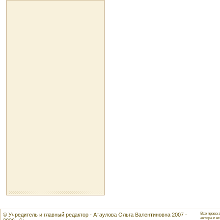
Все права 
© Учредитель и главный редактор - Атаулова Ольга Валентиновна 2007 -
автора и ег