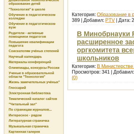
Дошкольное технологическое
образование детей
"Технология" в школе
Категория:
Образование в 
Обучение в педагогическом
колледже
389 | Добавил:
PTV
| Дата:
2
Обучение в педагогическом
вузе
В Минобрнауки 
Родители - активные
помощники педагогов
расширенное за
Повышение квалификации
педагога
оргкомитета вс
Соискателям учёных степеней
школьников
Научный календарь
Материалы конференций
Категория:
В Министерстве 
Олимпиады, конкурсы России
Просмотров: 341 | Добавил
Ученые в образовательной
области "Технология"
(0)
Жизнь замечательных учёных"
Глоссарий
Электронная библиотека
Тематический каталог сайтов
"Читальный зал"
По страницам журналов...
Интересное - рядом
Литературная страничка
Музыкальная страничка
Картинная галерея