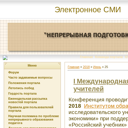
Электронное СМИ
Главная
|
Команда портала
|
О
Меню
Главная
»
2018
»
Июнь
»
25
Форум
Часто задаваемые вопросы
I Международна
Положения портала
учителей
Летопись побед
Гордость портала
Конференция провод
Еженедельная рассылка
новостей портала
2018
Институтом обр
Правила для пользователей
портала
исследовательского у
Научная полемика по проблеме
экономики» при подде
непрерывного образования
педагога
«Российский учебник»