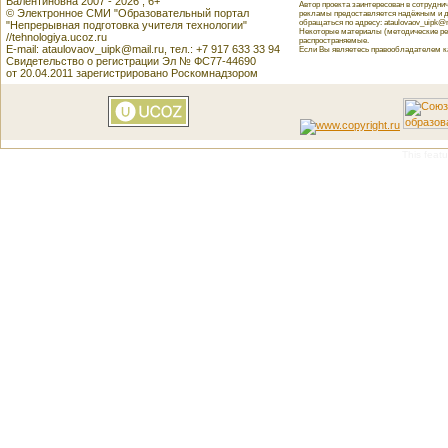
Валентиновна 2007 - 2026 , 6+
Автор проекта заинтересован в сотрудн
© Электронное СМИ "Образовательный портал
рекламы предоставляется надёжным и д
обращаться по адресу: ataulovaov_uipk@m
"Непрерывная подготовка учителя технологии"
Некоторые материалы (методические реко
//tehnologiya.ucoz.ru
распространяемые.
E-mail: ataulovaov_uipk@mail.ru, тел.: +7 917 633 33 94
Если Вы являетесь правообладателем как
Свидетельство о регистрации Эл № ФС77-44690
от 20.04.2011 зарегистрировано Роскомнадзором
This featu