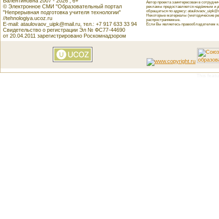
Валентиновна 2007 - 2026 , 6+
Автор проекта заинтересован в сотрудн
© Электронное СМИ "Образовательный портал
рекламы предоставляется надёжным и д
обращаться по адресу: ataulovaov_uipk@m
"Непрерывная подготовка учителя технологии"
Некоторые материалы (методические реко
//tehnologiya.ucoz.ru
распространяемые.
E-mail: ataulovaov_uipk@mail.ru, тел.: +7 917 633 33 94
Если Вы являетесь правообладателем как
Свидетельство о регистрации Эл № ФС77-44690
от 20.04.2011 зарегистрировано Роскомнадзором
This featu