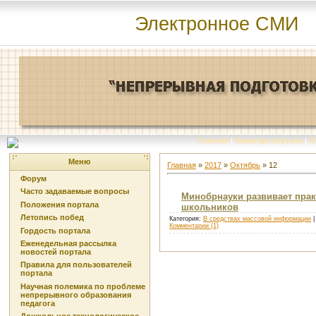
Электронное СМИ
Главная
|
Команда портала
|
О
Меню
Главная
»
2017
»
Октябрь
»
12
Форум
Часто задаваемые вопросы
Минобрнауки развивает прак
Положения портала
школьников
Летопись побед
Категория:
В средствах массовой информации
|
Комментарии (1)
Гордость портала
Еженедельная рассылка
новостей портала
Правила для пользователей
портала
Научная полемика по проблеме
непрерывного образования
педагога