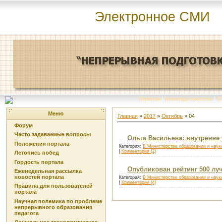
Электронное СМИ
Главная
|
Команда портала
|
О
Меню
Главная
»
2017
»
Октябрь
»
04
Форум
Часто задаваемые вопросы
Ольга Васильева: внутренне
Положения портала
Категория:
В Министерстве образовании и наук
|
Комментарии (2)
Летопись побед
Гордость портала
Опубликован рейтинг 500 лу
Еженедельная рассылка
новостей портала
Категория:
В Министерстве образовании и наук
|
Комментарии (4)
Правила для пользователей
портала
Научная полемика по проблеме
непрерывного образования
педагога