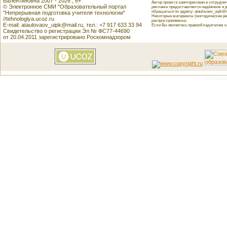
Валентиновна 2007 - 2026 , 6+
Автор проекта заинтересован в сотрудн
© Электронное СМИ "Образовательный портал
рекламы предоставляется надёжным и д
обращаться по адресу: ataulovaov_uipk@m
"Непрерывная подготовка учителя технологии"
Некоторые материалы (методические реко
//tehnologiya.ucoz.ru
распространяемые.
E-mail: ataulovaov_uipk@mail.ru, тел.: +7 917 633 33 94
Если Вы являетесь правообладателем как
Свидетельство о регистрации Эл № ФС77-44690
от 20.04.2011 зарегистрировано Роскомнадзором
This featu