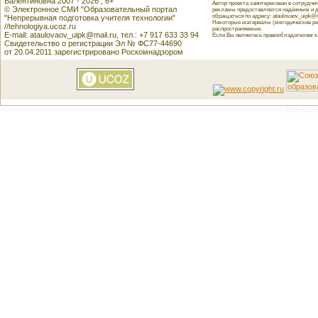
Валентиновна 2007 - 2026 , 6+
Автор проекта заинтересован в сотрудн
© Электронное СМИ "Образовательный портал
рекламы предоставляется надёжным и д
обращаться по адресу: ataulovaov_uipk@m
"Непрерывная подготовка учителя технологии"
Некоторые материалы (методические реко
//tehnologiya.ucoz.ru
распространяемые.
E-mail: ataulovaov_uipk@mail.ru, тел.: +7 917 633 33 94
Если Вы являетесь правообладателем как
Свидетельство о регистрации Эл № ФС77-44690
от 20.04.2011 зарегистрировано Роскомнадзором
This featu