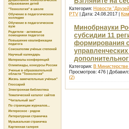
Взгляните на се
Дошкольное технологическое
образование детей
Категория:
Новости "Друзей
"Технология" в школе
PTV
| Дата:
24.08.2017
|
Ком
Обучение в педагогическом
колледже
Обучение в педагогическом
Минобрнауки Ро
вузе
Родители - активные
субсидии 11 рег
помощники педагогов
Повышение квалификации
формирования 
педагога
управленческих
Соискателям учёных степеней
Научный календарь
дополнительног
Материалы конференций
Олимпиады, конкурсы России
Категория:
В Министерстве 
Ученые в образовательной
Просмотров: 476 | Добавил
области "Технология"
(2)
Жизнь замечательных учёных"
Глоссарий
Электронная библиотека
Тематический каталог сайтов
"Читальный зал"
По страницам журналов...
Интересное - рядом
Литературная страничка
Музыкальная страничка
Картинная галерея