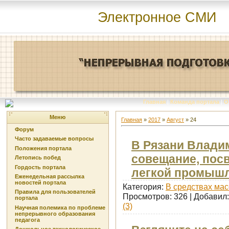
Электронное СМИ
Главная
|
Команда портала
|
О
Меню
Главная
»
2017
»
Август
»
24
Форум
Часто задаваемые вопросы
В Рязани Влади
Положения портала
совещание, пос
Летопись побед
Гордость портала
легкой промыш
Еженедельная рассылка
новостей портала
Категория:
В средствах ма
Правила для пользователей
Просмотров: 326 | Добавил
портала
(3)
Научная полемика по проблеме
непрерывного образования
педагога