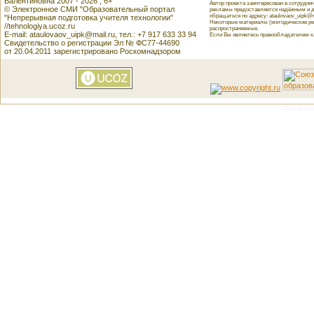
Валентиновна 2007 - 2026 , 6+
Автор проекта заинтересован в сотрудн
© Электронное СМИ "Образовательный портал
рекламы предоставляется надёжным и д
обращаться по адресу: ataulovaov_uipk@m
"Непрерывная подготовка учителя технологии"
Некоторые материалы (методические реко
//tehnologiya.ucoz.ru
распространяемые.
E-mail: ataulovaov_uipk@mail.ru, тел.: +7 917 633 33 94
Если Вы являетесь правообладателем как
Свидетельство о регистрации Эл № ФС77-44690
от 20.04.2011 зарегистрировано Роскомнадзором
This featu