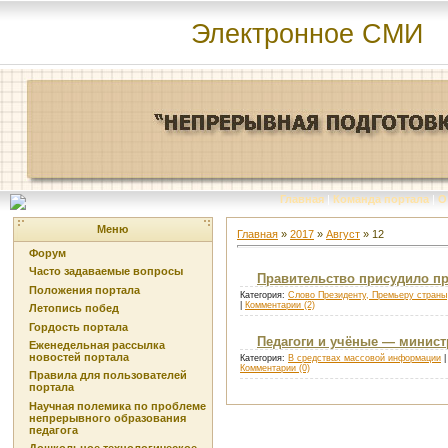
Электронное СМИ
Главная
|
Команда портала
|
О
Меню
Главная
»
2017
»
Август
»
12
Форум
Часто задаваемые вопросы
Правительство присудило пр
Положения портала
Категория:
Слово Президенту, Премьеру страны
|
Комментарии (2)
Летопись побед
Гордость портала
Педагоги и учёные — минист
Еженедельная рассылка
новостей портала
Категория:
В средствах массовой информации
|
Комментарии (0)
Правила для пользователей
портала
Научная полемика по проблеме
непрерывного образования
педагога