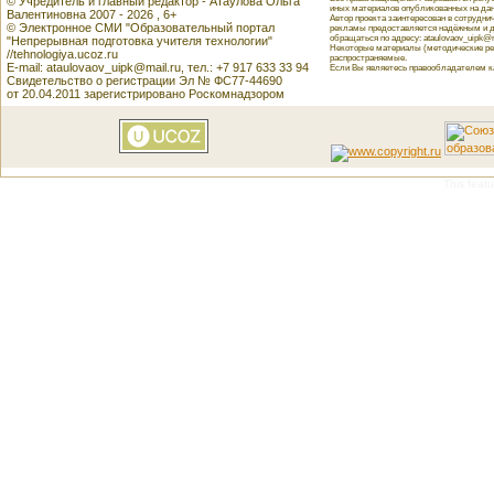
© Учредитель и главный редактор - Атаулова Ольга
иных материалов опубликованных на данн
Валентиновна 2007 - 2026 , 6+
Автор проекта заинтересован в сотрудн
© Электронное СМИ "Образовательный портал
рекламы предоставляется надёжным и д
обращаться по адресу: ataulovaov_uipk@m
"Непрерывная подготовка учителя технологии"
Некоторые материалы (методические реко
//tehnologiya.ucoz.ru
распространяемые.
E-mail: ataulovaov_uipk@mail.ru, тел.: +7 917 633 33 94
Если Вы являетесь правообладателем как
Свидетельство о регистрации Эл № ФС77-44690
от 20.04.2011 зарегистрировано Роскомнадзором
This featu