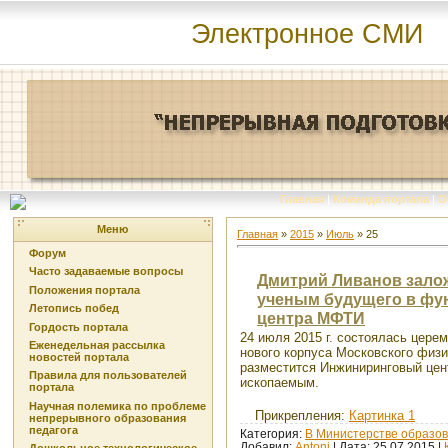
Электронное СМИ
Главная
|
Команда портала
|
О
Меню
Главная
»
2015
»
Июль
»
25
Форум
Часто задаваемые вопросы
Дмитрий Ливанов залож
Положения портала
ученым будущего в фу
Летопись побед
центра МФТИ
Гордость портала
24 июля 2015 г. состоялась цере
Еженедельная рассылка
нового корпуса Московского физи
новостей портала
разместится Инжиниринговый це
Правила для пользователей
ископаемым.
портала
Научная полемика по проблеме
Прикрепления:
Картинка 1
непрерывного образования
педагога
Категория:
В Министерстве образов
Добавил:
Antoni
| Дата:
25.07.2015
|