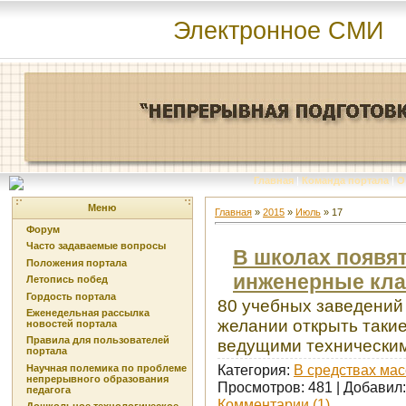
Электронное СМИ
Главная
|
Команда портала
|
О
Меню
Главная
»
2015
»
Июль
»
17
Форум
Часто задаваемые вопросы
В школах появя
Положения портала
инженерные кл
Летопись побед
Гордость портала
80 учебных заведений
Еженедельная рассылка
желании открыть такие
новостей портала
Правила для пользователей
ведущими технически
портала
Категория:
В средствах ма
Научная полемика по проблеме
непрерывного образования
Просмотров: 481 | Добавил
педагога
Комментарии (1)