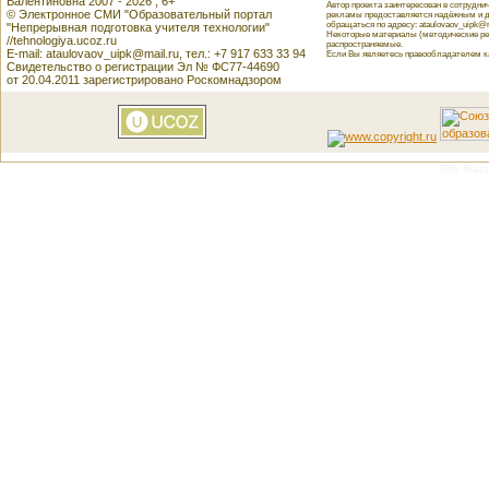
Валентиновна 2007 - 2026 , 6+
Автор проекта заинтересован в сотрудн
© Электронное СМИ "Образовательный портал
рекламы предоставляется надёжным и д
обращаться по адресу: ataulovaov_uipk@m
"Непрерывная подготовка учителя технологии"
Некоторые материалы (методические реко
//tehnologiya.ucoz.ru
распространяемые.
E-mail: ataulovaov_uipk@mail.ru, тел.: +7 917 633 33 94
Если Вы являетесь правообладателем как
Свидетельство о регистрации Эл № ФС77-44690
от 20.04.2011 зарегистрировано Роскомнадзором
This featu