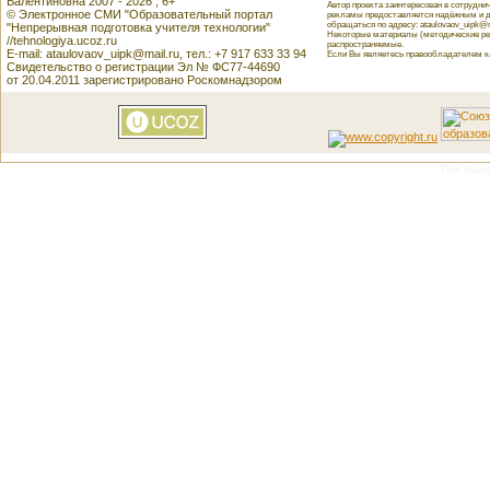
Валентиновна 2007 - 2026 , 6+
Автор проекта заинтересован в сотрудн
© Электронное СМИ "Образовательный портал
рекламы предоставляется надёжным и д
обращаться по адресу: ataulovaov_uipk@m
"Непрерывная подготовка учителя технологии"
Некоторые материалы (методические реко
//tehnologiya.ucoz.ru
распространяемые.
E-mail: ataulovaov_uipk@mail.ru, тел.: +7 917 633 33 94
Если Вы являетесь правообладателем как
Свидетельство о регистрации Эл № ФС77-44690
от 20.04.2011 зарегистрировано Роскомнадзором
This featu