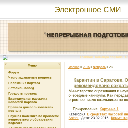
Электронное СМИ
Главная
|
Команда портала
|
О
Меню
Главная
»
2015
»
Февраль
»
23
Форум
Часто задаваемые вопросы
Карантин в Саратове. 
Положения портала
рекомендовано сократ
Летопись побед
Министерство образования и нау
Гордость портала
очередные каникулы. Как передае
Еженедельная рассылка
огромное число школьников не по
новостей портала
Правила для пользователей
Прикрепления:
Картинка 1
портала
Категория:
В средствах массовой 
Научная полемика по проблеме
Antoni
| Дата:
23.02.2015
|
Комментар
непрерывного образования
педагога