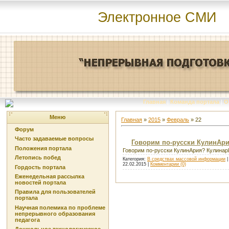
Электронное СМИ
Главная
|
Команда портала
|
О
Меню
Главная
»
2015
»
Февраль
»
22
Форум
Часто задаваемые вопросы
Говорим по-русски КулинАр
Положения портала
Говорим по-русски КулинАрия? Кулина
Летопись побед
Категория:
В средствах массовой информации
|
22.02.2015
|
Комментарии (0)
Гордость портала
Еженедельная рассылка
новостей портала
Правила для пользователей
портала
Научная полемика по проблеме
непрерывного образования
педагога