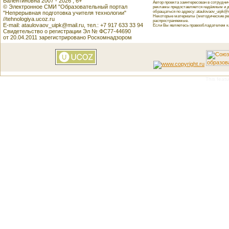
Валентиновна 2007 - 2026 , 6+
Автор проекта заинтересован в сотрудн
© Электронное СМИ "Образовательный портал
рекламы предоставляется надёжным и д
обращаться по адресу: ataulovaov_uipk@m
"Непрерывная подготовка учителя технологии"
Некоторые материалы (методические реко
//tehnologiya.ucoz.ru
распространяемые.
E-mail: ataulovaov_uipk@mail.ru, тел.: +7 917 633 33 94
Если Вы являетесь правообладателем как
Свидетельство о регистрации Эл № ФС77-44690
от 20.04.2011 зарегистрировано Роскомнадзором
This featu