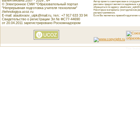
Валентиновна 2007 - 2026 , 6+
Автор проекта заинтересован в сотрудн
© Электронное СМИ "Образовательный портал
рекламы предоставляется надёжным и д
обращаться по адресу: ataulovaov_uipk@m
"Непрерывная подготовка учителя технологии"
Некоторые материалы (методические реко
//tehnologiya.ucoz.ru
распространяемые.
E-mail: ataulovaov_uipk@mail.ru, тел.: +7 917 633 33 94
Если Вы являетесь правообладателем как
Свидетельство о регистрации Эл № ФС77-44690
от 20.04.2011 зарегистрировано Роскомнадзором
This featu