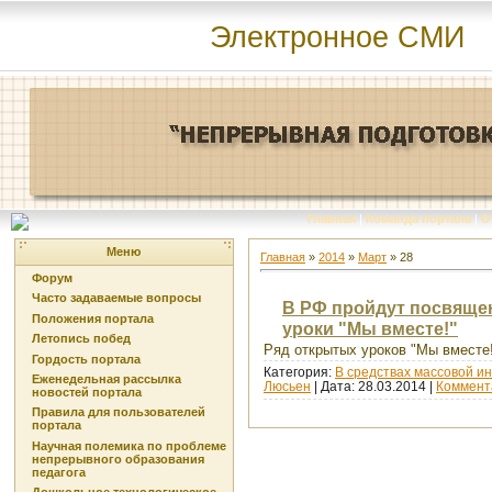
Электронное СМИ
Главная
|
Команда портала
|
О
Меню
Главная
»
2014
»
Март
»
28
Форум
Часто задаваемые вопросы
В РФ пройдут посвяще
Положения портала
уроки "Мы вместе!"
Летопись побед
Ряд открытых уроков "Мы вместе!
Гордость портала
Категория:
В средствах массовой 
Еженедельная рассылка
Люсьен
| Дата:
28.03.2014
|
Коммент
новостей портала
Правила для пользователей
портала
Научная полемика по проблеме
непрерывного образования
педагога