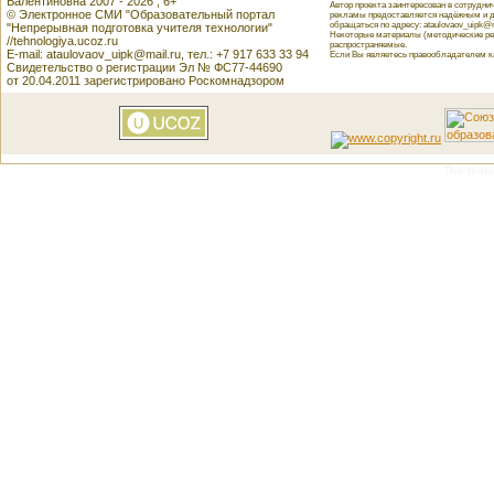
Валентиновна 2007 - 2026 , 6+
Автор проекта заинтересован в сотрудн
© Электронное СМИ "Образовательный портал
рекламы предоставляется надёжным и д
обращаться по адресу: ataulovaov_uipk@m
"Непрерывная подготовка учителя технологии"
Некоторые материалы (методические реко
//tehnologiya.ucoz.ru
распространяемые.
E-mail: ataulovaov_uipk@mail.ru, тел.: +7 917 633 33 94
Если Вы являетесь правообладателем как
Свидетельство о регистрации Эл № ФС77-44690
от 20.04.2011 зарегистрировано Роскомнадзором
This featu