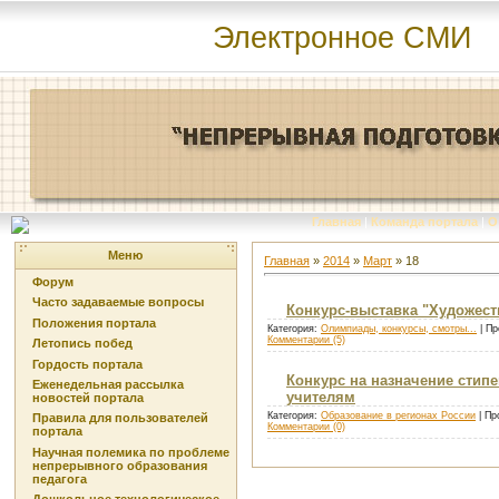
Электронное СМИ
Главная
|
Команда портала
|
О
Меню
Главная
»
2014
»
Март
»
18
Форум
Часто задаваемые вопросы
Конкурс-выставка "Художеств
Положения портала
Категория:
Олимпиады, конкурсы, смотры...
| Пр
Комментарии (5)
Летопись побед
Гордость портала
Конкурс на назначение стип
Еженедельная рассылка
учителям
новостей портала
Категория:
Образование в регионах России
| Пр
Правила для пользователей
Комментарии (0)
портала
Научная полемика по проблеме
непрерывного образования
педагога