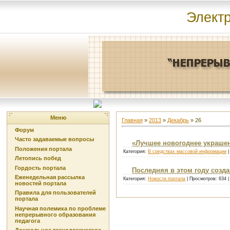
Элект
Меню
Главная
»
2013
»
Декабрь
»
26
Форум
Часто задаваемые вопросы
«Лучшее новогоднее украше
Положения портала
Категория:
В средствах массовой информации
|
Летопись побед
Гордость портала
Последняя в этом году созда
Еженедельная рассылка
Категория:
Новости портала
| Просмотров: 634 
новостей портала
Правила для пользователей
портала
Научная полемика по проблеме
непрерывного образования
педагога