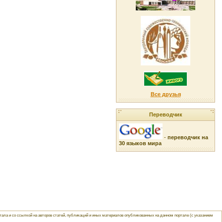
Все друзья
Переводчик
-
переводчик на
30 языков мира
ла и со ссылкой на авторов статей, публикаций и иных материалов опубликованных на данном портале (с указанием