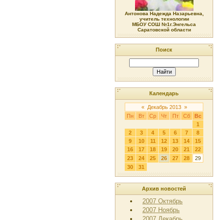
Антонова Надежда Назарьевна,
учитель технологии
МБОУ СОШ №1г.Энгельса
Саратовской области
Поиск
Календарь
«
Декабрь 2013
»
Пн
Вт
Ср
Чт
Пт
Сб
Вс
1
2
3
4
5
6
7
8
9
10
11
12
13
14
15
16
17
18
19
20
21
22
23
24
25
26
27
28
29
30
31
Архив новостей
2007 Октябрь
2007 Ноябрь
2007 Декабрь