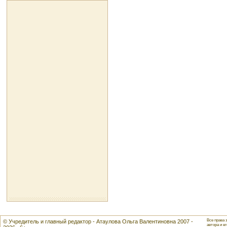
Все права 
© Учредитель и главный редактор - Атаулова Ольга Валентиновна 2007 -
автора и ег