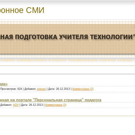
ронное СМИ
Главная
|
Команда портала
|
О портале
|
Реклама портала
|
Контакты
|
Помощь
|
ние»
 Просмотров: 624 | Добавил:
ялатан
| Дата:
26.12.2013
|
Комментарии (2)
нная на портале "Персональная страница" педагога
| Добавил:
AOV
| Дата:
26.12.2013
|
Комментарии (3)