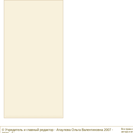
Все права 
© Учредитель и главный редактор - Атаулова Ольга Валентиновна 2007 -
автора и ег