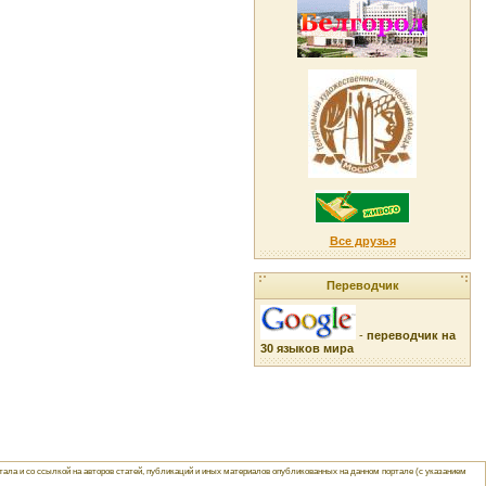
Все друзья
Переводчик
-
переводчик на
30 языков мира
ла и со ссылкой на авторов статей, публикаций и иных материалов опубликованных на данном портале (с указанием