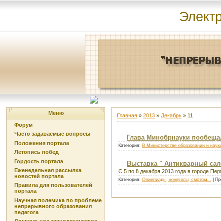
Элект
Меню
Главная
»
2013
»
Декабрь
»
11
Форум
Часто задаваемые вопросы
Глава Минобрнауки пообеща
Положения портала
Категория:
В Министерстве образовании и наук
Летопись побед
Гордость портала
Выставка " Антикварный сал
Еженедельная рассылка
С 5 по 8 декабря 2013 года в городе П
новостей портала
Категория:
Олимпиады, конкурсы, смотры...
| Пр
Правила для пользователей
портала
Научная полемика по проблеме
непрерывного образования
педагога