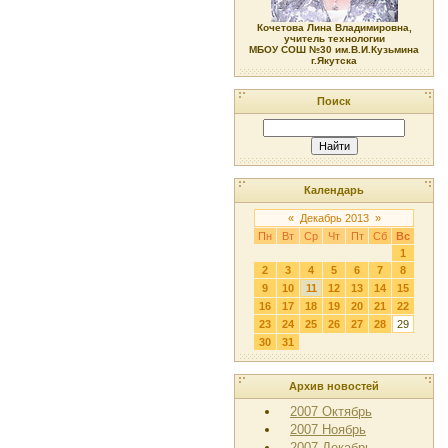
Кочетова Лина Владимировна,
учитель технологии
МБОУ СОШ №30 им.В.И.Кузьмина
г.Якутска
Поиск
Календарь
«
Декабрь 2013
»
Пн
Вт
Ср
Чт
Пт
Сб
Вс
1
2
3
4
5
6
7
8
9
10
11
12
13
14
15
16
17
18
19
20
21
22
23
24
25
26
27
28
29
30
31
Архив новостей
2007 Октябрь
2007 Ноябрь
2007 Декабрь