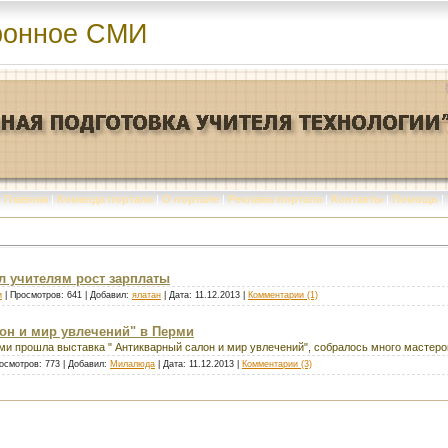
ронное СМИ
Главная
|
Команда портала
|
О портале
|
Реклама портала
|
Контакты
|
Помощь
|
л учителям рост зарплаты
и
| Просмотров: 641 | Добавил:
ялатан
| Дата:
11.12.2013
|
Комментарии (1)
он и мир увлечений" в Перми
ерми прошла выставка " Антикварный салон и мир увлечений", собралось много мастеро
осмотров: 773 | Добавил:
Милалюда
| Дата:
11.12.2013
|
Комментарии (3)