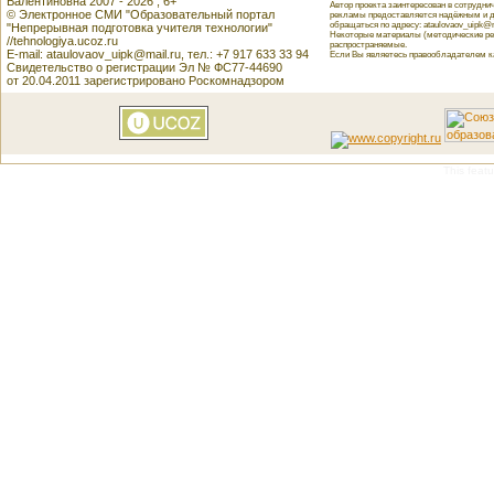
Валентиновна 2007 - 2026 , 6+
Автор проекта заинтересован в сотрудн
© Электронное СМИ "Образовательный портал
рекламы предоставляется надёжным и д
обращаться по адресу: ataulovaov_uipk@m
"Непрерывная подготовка учителя технологии"
Некоторые материалы (методические реко
//tehnologiya.ucoz.ru
распространяемые.
E-mail: ataulovaov_uipk@mail.ru, тел.: +7 917 633 33 94
Если Вы являетесь правообладателем как
Свидетельство о регистрации Эл № ФС77-44690
от 20.04.2011 зарегистрировано Роскомнадзором
This featu