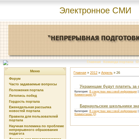
Электронное СМИ
Главная
|
Команда портала
|
О
Меню
Главная
»
2012
»
Апрель
»
26
Форум
Часто задаваемые вопросы
Украинцам будут платить за
Положения портала
Категория:
В средствах массовой информации
|
Комментарии (0)
Летопись побед
Гордость портала
Барнаульские школьники зн
Еженедельная рассылка
новостей портала
Категория:
В средствах массовой информации
|
Комментарии (0)
Правила для пользователей
портала
Научная полемика по проблеме
непрерывного образования
педагога