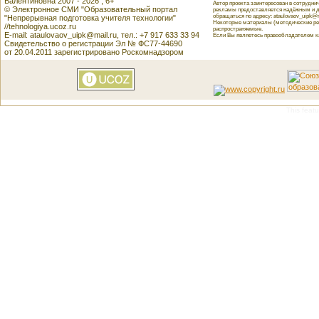
Валентиновна 2007 - 2026 , 6+
Автор проекта заинтересован в сотрудн
© Электронное СМИ "Образовательный портал
рекламы предоставляется надёжным и д
обращаться по адресу: ataulovaov_uipk@m
"Непрерывная подготовка учителя технологии"
Некоторые материалы (методические реко
//tehnologiya.ucoz.ru
распространяемые.
E-mail: ataulovaov_uipk@mail.ru, тел.: +7 917 633 33 94
Если Вы являетесь правообладателем как
Свидетельство о регистрации Эл № ФС77-44690
от 20.04.2011 зарегистрировано Роскомнадзором
This featu