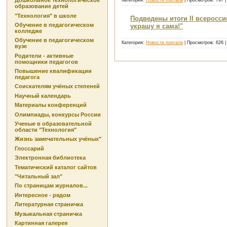
Дошкольное технологическое
Категория:
Новости портала
| Просмотров: 797 
образование детей
"Технология" в школе
Подведены итоги II всеросс
Обучение в педагогическом
украшу я сама!"
колледже
Обучение в педагогическом
Категория:
Новости портала
| Просмотров: 626 
вузе
Родители - активные
помощники педагогов
Повышение квалификации
педагога
Соискателям учёных степеней
Научный календарь
Материалы конференций
Олимпиады, конкурсы России
Ученые в образовательной
области "Технология"
Жизнь замечательных учёных"
Глоссарий
Электронная библиотека
Тематический каталог сайтов
"Читальный зал"
По страницам журналов...
Интересное - рядом
Литературная страничка
Музыкальная страничка
Картинная галерея