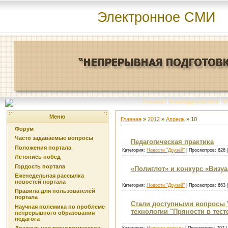
Электронное СМИ
Главная
|
Команда портала
|
О
Меню
Главная
»
2012
»
Апрель
»
10
Форум
Часто задаваемые вопросы
Педагогическая практика
Положения портала
Категория:
Новости "Друзей"
| Просмотров: 626 
Летопись побед
Гордость портала
«Полиглот» и конкурс «Визу
Еженедельная рассылка
новостей портала
Категория:
Новости "Друзей"
| Просмотров: 663 
Правила для пользователей
портала
Стали доступными вопросы V
Научная полемика по проблеме
технологии "Пряности в тест
непрерывного образования
педагога