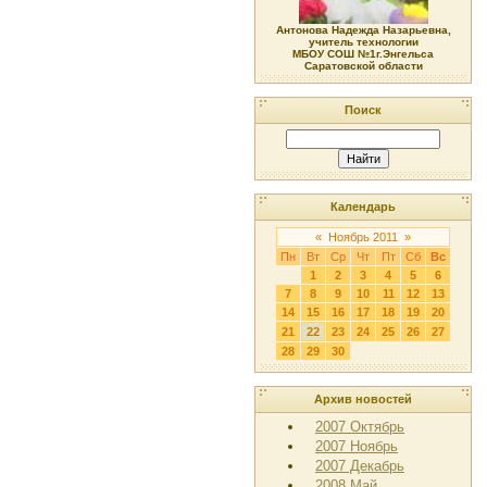
Антонова Надежда Назарьевна,
учитель технологии
МБОУ СОШ №1г.Энгельса
Саратовской области
Поиск
Календарь
«
Ноябрь 2011
»
Пн
Вт
Ср
Чт
Пт
Сб
Вс
1
2
3
4
5
6
7
8
9
10
11
12
13
14
15
16
17
18
19
20
21
22
23
24
25
26
27
28
29
30
Архив новостей
2007 Октябрь
2007 Ноябрь
2007 Декабрь
2008 Май