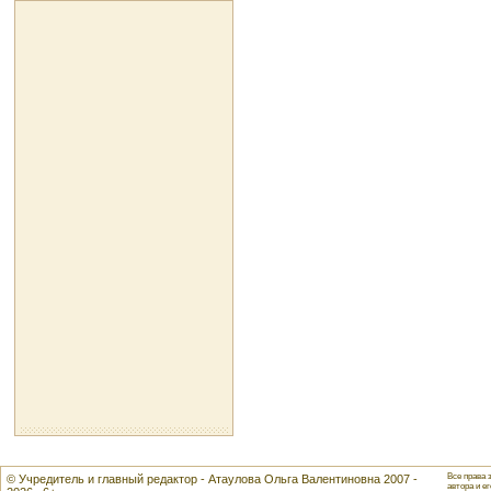
Все права 
© Учредитель и главный редактор - Атаулова Ольга Валентиновна 2007 -
автора и ег