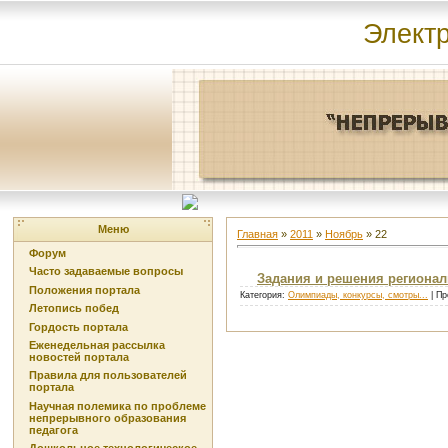
Элект
Меню
Главная
»
2011
»
Ноябрь
»
22
Форум
Часто задаваемые вопросы
Задания и решения регионал
Положения портала
Категория:
Олимпиады, конкурсы, смотры...
| Пр
Летопись побед
Гордость портала
Еженедельная рассылка
новостей портала
Правила для пользователей
портала
Научная полемика по проблеме
непрерывного образования
педагога