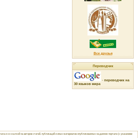
Все друзья
Переводчик
-
переводчик на
30 языков мира
ла и со ссылкой на авторов статей, публикаций и иных материалов опубликованных на данном портале (с указанием