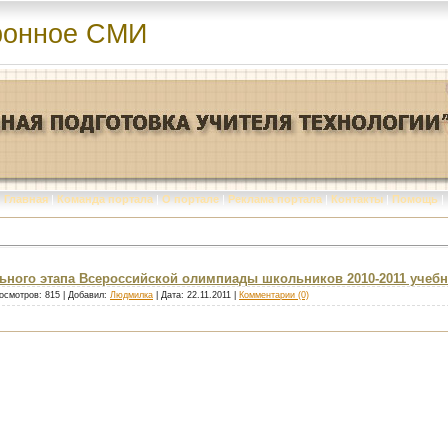
ронное СМИ
Главная
|
Команда портала
|
О портале
|
Реклама портала
|
Контакты
|
Помощь
|
ьного этапа Всероссийской олимпиады школьников 2010-2011 учебн
осмотров: 815 | Добавил:
Людмилка
| Дата:
22.11.2011
|
Комментарии (0)