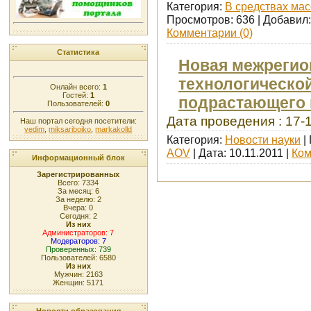
Категория:
В средствах ма
Просмотров: 636 | Добавил
Комментарии (0)
Статистика
Новая межрегио
технологическо
Онлайн всего:
1
Гостей:
1
подрастающего п
Пользователей:
0
Дата проведения : 17-1
Наш портал сегодня посетители:
vedim
,
miksariboiko
,
markakolld
Категория:
Новости науки
|
AOV
| Дата:
10.11.2011
|
Ком
Информационный блок
Зарегистрированных
Всего: 7334
За месяц: 6
За неделю: 2
Вчера: 0
Сегодня: 2
Из них
Администраторов: 7
Модераторов: 7
Проверенных: 739
Пользователей: 6580
Из них
Мужчин: 2163
Женщин: 5171