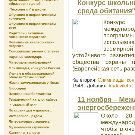
Дошкольное технологическое
Конкурс школьн
образование детей
среда обитания
"Технология" в школе
Обучение в педагогическом
колледже
Конкурс
Обучение в педагогическом
междуна
вузе
Родители - активные
программы
помощники педагогов
использов
Повышение квалификации
педагога
всемирной
Соискателям учёных степеней
устойчивого развити
Научный календарь
общества охраны 
Материалы конференций
(Европейская сеть разв
Олимпиады, конкурсы России
Ученые в образовательной
области "Технология"
Категория:
Олимпиады, конк
Жизнь замечательных учёных"
1548 | Добавил:
trudovik45
|
Глоссарий
Электронная библиотека
11 ноября – Ме
Тематический каталог сайтов
"Читальный зал"
энергосбережен
По страницам журналов...
Около 20
Интересное - рядом
междунаро
Литературная страничка
Музыкальная страничка
чтобы в оч
Картинная галерея