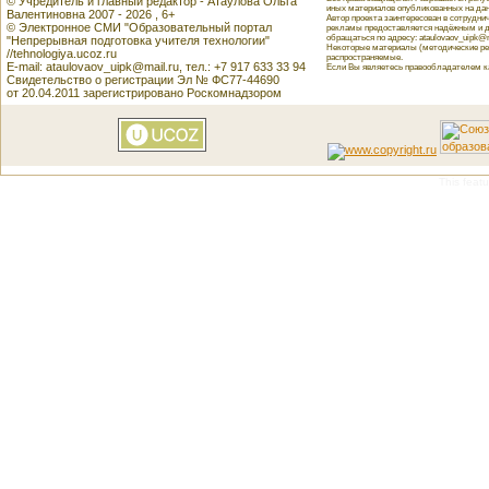
© Учредитель и главный редактор - Атаулова Ольга
иных материалов опубликованных на данн
Валентиновна 2007 - 2026 , 6+
Автор проекта заинтересован в сотрудн
© Электронное СМИ "Образовательный портал
рекламы предоставляется надёжным и д
обращаться по адресу: ataulovaov_uipk@m
"Непрерывная подготовка учителя технологии"
Некоторые материалы (методические реко
//tehnologiya.ucoz.ru
распространяемые.
E-mail: ataulovaov_uipk@mail.ru, тел.: +7 917 633 33 94
Если Вы являетесь правообладателем как
Свидетельство о регистрации Эл № ФС77-44690
от 20.04.2011 зарегистрировано Роскомнадзором
This featu