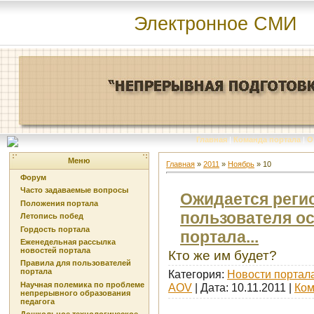
Электронное СМИ
Главная
|
Команда портала
|
О
Меню
Главная
»
2011
»
Ноябрь
»
10
Форум
Часто задаваемые вопросы
Ожидается регис
Положения портала
пользователя ос
Летопись побед
Гордость портала
портала...
Еженедельная рассылка
новостей портала
Кто же им будет?
Правила для пользователей
портала
Категория:
Новости портал
Научная полемика по проблеме
AOV
| Дата:
10.11.2011
|
Ком
непрерывного образования
педагога