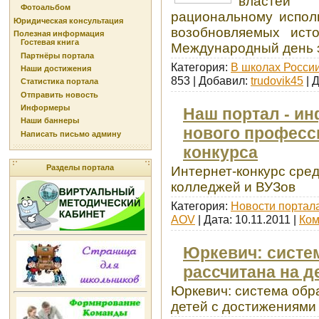
властей
Фотоальбом
рациональному испол
Юридическая консультация
возобновляемых исто
Полезная информация
Гостевая книга
Международный день 
Партнёры портала
Категория:
В школах Росси
Наши достижения
853 | Добавил:
trudovik45
| 
Статистика портала
Отправить новость
Информеры
Наш портал - и
Наши баннеры
нового професс
Написать письмо админу
конкурса
Разделы портала
Интернет-конкурс сред
колледжей и ВУЗов
Категория:
Новости портал
AOV
| Дата:
10.11.2011
|
Ком
Юркевич: систе
рассчитана на д
Юркевич: система обр
детей с достижениями