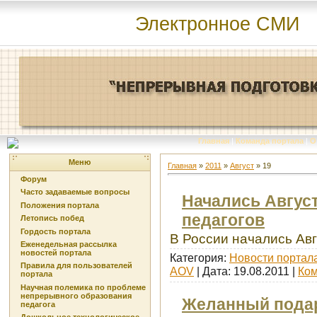
Электронное СМИ
Главная
|
Команда портала
|
О
Меню
Главная
»
2011
»
Август
»
19
Форум
Часто задаваемые вопросы
Начались Август
Положения портала
педагогов
Летопись побед
Гордость портала
В России начались Авг
Еженедельная рассылка
новостей портала
Категория:
Новости портал
Правила для пользователей
AOV
| Дата:
19.08.2011
|
Ком
портала
Научная полемика по проблеме
непрерывного образования
Желанный подар
педагога