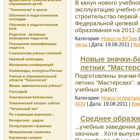
Дошкольное технологическое
В канун нового учебног
образование детей
эксплуатацию учебно-
"Технология" в школе
строительство первой 
Обучение в педагогическом
колледже
Федеральной целевой 
Обучение в педагогическом
вузе
образования на 2011-2
Родители - активные
Категория:
Новости ВУЗов
|
помощники педагогов
тигра
| Дата:
19.08.2011
|
Ко
Повышение квалификации
педагога
Соискателям учёных степеней
Новые значки-б
Научный календарь
Материалы конференций
летних "Мастер
Олимпиады, конкурсы России
Подготовлены значки-
Ученые в образовательной
области "Технология"
летних "Мастерских", 
Жизнь замечательных учёных"
учебных работ.
Глоссарий
Категория:
Новости портал
Электронная библиотека
AOV
| Дата:
19.08.2011
|
Ком
Тематический каталог сайтов
"Читальный зал"
По страницам журналов...
Среднее образо
Интересное - рядом
...учебные заведения 
Литературная страничка
Музыкальная страничка
заочные . Хотя выпуск
Картинная галерея