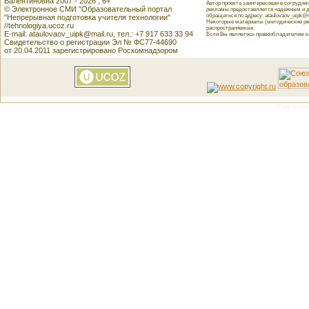
Валентиновна 2007 - 2026 , 6+
Автор проекта заинтересован в сотрудн
© Электронное СМИ "Образовательный портал
рекламы предоставляется надёжным и д
обращаться по адресу: ataulovaov_uipk@m
"Непрерывная подготовка учителя технологии"
Некоторые материалы (методические реко
//tehnologiya.ucoz.ru
распространяемые.
E-mail: ataulovaov_uipk@mail.ru, тел.: +7 917 633 33 94
Если Вы являетесь правообладателем как
Свидетельство о регистрации Эл № ФС77-44690
от 20.04.2011 зарегистрировано Роскомнадзором
This featu