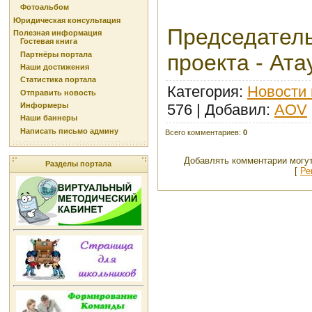
Фотоальбом
Юридическая консультация
Председате
Полезная информация
Гостевая книга
Партнёры портала
проекта - Ата
Наши достижения
Статистика портала
Категория
:
Новости 
Отправить новость
576 |
Добавил
:
AOV
Информеры
Наши баннеры
Написать письмо админу
Всего комментариев
:
0
Добавлять комментарии могут
Разделы портала
[
Ре