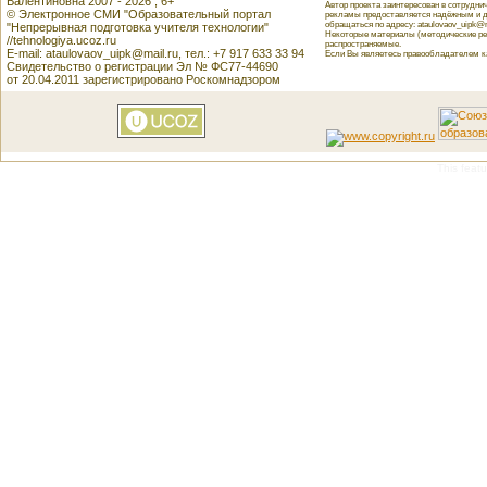
Валентиновна 2007 - 2026 , 6+
Автор проекта заинтересован в сотрудн
© Электронное СМИ "Образовательный портал
рекламы предоставляется надёжным и д
обращаться по адресу: ataulovaov_uipk@m
"Непрерывная подготовка учителя технологии"
Некоторые материалы (методические реко
//tehnologiya.ucoz.ru
распространяемые.
E-mail: ataulovaov_uipk@mail.ru, тел.: +7 917 633 33 94
Если Вы являетесь правообладателем как
Свидетельство о регистрации Эл № ФС77-44690
от 20.04.2011 зарегистрировано Роскомнадзором
This featu