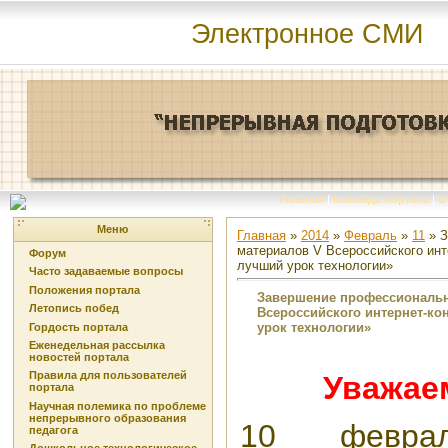
Электронное СМИ
Главная
|
Команда портала
|
О
Меню
Главная
»
2014
»
Февраль
»
11
» З
материалов V Всероссийского инт
Форум
лучший урок технологии»
Часто задаваемые вопросы
Положения портала
Завершение профессиональн
Летопись побед
Всероссийского интернет-ко
урок технологии»
Гордость портала
Еженедельная рассылка
новостей портала
Правила для пользователей
Уважае
портала
Научная полемика по проблеме
непрерывного образования
10 феврал
педагога