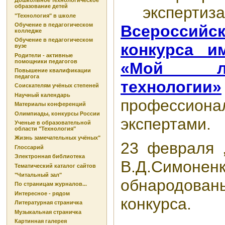
Дошкольное технологическое
образование детей
экспертиз
"Технология" в школе
Обучение в педагогическом
Всероссийс
колледже
Обучение в педагогическом
конкурса и
вузе
Родители - активные
помощники педагогов
«Мой л
Повышение квалификации
педагога
технологии»
Соискателям учёных степеней
Научный календарь
профессиона
Материалы конференций
Олимпиады, конкурсы России
экспертами.
Ученые в образовательной
области "Технология"
Жизнь замечательных учёных"
23 февраля 
Глоссарий
Электронная библиотека
В.Д.Симо
Тематический каталог сайтов
"Читальный зал"
обнародованы
По страницам журналов...
Интересное - рядом
конкурса.
Литературная страничка
Музыкальная страничка
Картинная галерея