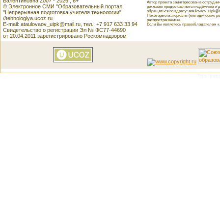
Валентиновна 2007 - 2026 , 6+
Автор проекта заинтересован в сотрудн
© Электронное СМИ "Образовательный портал
рекламы предоставляется надёжным и д
обращаться по адресу: ataulovaov_uipk@m
"Непрерывная подготовка учителя технологии"
Некоторые материалы (методические реко
//tehnologiya.ucoz.ru
распространяемые.
E-mail: ataulovaov_uipk@mail.ru, тел.: +7 917 633 33 94
Если Вы являетесь правообладателем как
Свидетельство о регистрации Эл № ФС77-44690
от 20.04.2011 зарегистрировано Роскомнадзором
This featu