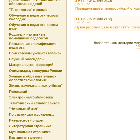
Дошкольное технологическое
2
PTV
(19.12.2018 00:52)
образование детей
0
Президент провел всероссийский откры
"Технология" в школе
Обучение в педагогическом
1
PTV
колледже
(15.12.2018 23:36)
0
Обучение в педагогическом
Путин рассказал, кто может стать през
вузе
Родители - активные
помощники педагогов
Добавлять комментарии могу
Повышение квалификации
[
Р
педагога
Соискателям учёных степеней
Научный календарь
Материалы конференций
Олимпиады, конкурсы России
Ученые в образовательной
области "Технология"
Жизнь замечательных учёных"
Глоссарий
Электронная библиотека
Тематический каталог сайтов
"Читальный зал"
По страницам журналов...
Интересное - рядом
Литературная страничка
Музыкальная страничка
Картинная галерея