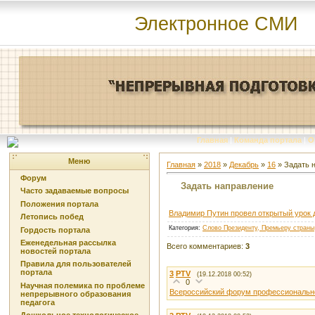
Электронное СМИ
Главная
|
Команда портала
|
О
Меню
Главная
»
2018
»
Декабрь
»
16
» Задать 
Форум
Задать направление
Часто задаваемые вопросы
Положения портала
Владимир Путин провел открытый урок 
Летопись побед
Категория
:
Слово Президенту, Премьеру страны
Гордость портала
Еженедельная рассылка
Всего комментариев
:
3
новостей портала
Правила для пользователей
портала
3
PTV
(19.12.2018 00:52)
0
Научная полемика по проблеме
Всероссийский форум профессиональн
непрерывного образования
педагога