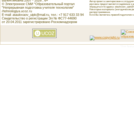
Валентиновна 2007 - 2026 , 6+
Автор проекта заинтересован в сотрудн
© Электронное СМИ "Образовательный портал
рекламы предоставляется надёжным и д
обращаться по адресу: ataulovaov_uipk@m
"Непрерывная подготовка учителя технологии"
Некоторые материалы (методические реко
//tehnologiya.ucoz.ru
распространяемые.
E-mail: ataulovaov_uipk@mail.ru, тел.: +7 917 633 33 94
Если Вы являетесь правообладателем как
Свидетельство о регистрации Эл № ФС77-44690
от 20.04.2011 зарегистрировано Роскомнадзором
This featu