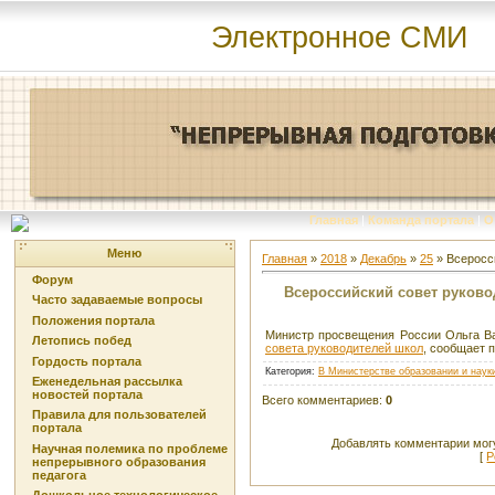
Электронное СМИ
Главная
|
Команда портала
|
О
Меню
Главная
»
2018
»
Декабрь
»
25
» Всеросс
Форум
Всероссийский совет руково
Часто задаваемые вопросы
Положения портала
Министр просвещения России Ольга В
Летопись побед
совета руководителей школ
, сообщает 
Гордость портала
Категория
:
В Министерстве образовании и наук
Еженедельная рассылка
новостей портала
Всего комментариев
:
0
Правила для пользователей
портала
Добавлять комментарии могу
Научная полемика по проблеме
[
Р
непрерывного образования
педагога