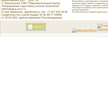
Валентиновна 2007 - 2026 , 6+
Автор проекта заинтересован в сотрудн
© Электронное СМИ "Образовательный портал
рекламы предоставляется надёжным и д
обращаться по адресу: ataulovaov_uipk@m
"Непрерывная подготовка учителя технологии"
Некоторые материалы (методические реко
//tehnologiya.ucoz.ru
распространяемые.
E-mail: ataulovaov_uipk@mail.ru, тел.: +7 917 633 33 94
Если Вы являетесь правообладателем как
Свидетельство о регистрации Эл № ФС77-44690
от 20.04.2011 зарегистрировано Роскомнадзором
This featu