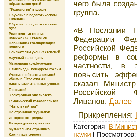
Дошкольное технологическое
чего была созда
образование детей
"Технология" в школе
группа.
Обучение в педагогическом
колледже
Обучение в педагогическом
«В Послании П
вузе
Родители - активные
Федерации Фе
помощники педагогов
Повышение квалификации
Российской Феде
педагога
Соискателям учёных степеней
реформы в со
Научный календарь
частности, в 
Материалы конференций
Олимпиады, конкурсы России
повысить эффек
Ученые в образовательной
области "Технология"
сказал Министр
Жизнь замечательных учёных"
Глоссарий
Российской 
Электронная библиотека
Ливанов.
Далее
Тематический каталог сайтов
"Читальный зал"
По страницам журналов...
Прикрепления
:
Интересное - рядом
Литературная страничка
Категория
:
В Минист
Музыкальная страничка
науки
|
Просмотров
Картинная галерея