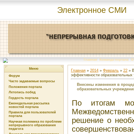
Электронное СМИ
Главная
|
Команда портала
|
О
Меню
Главная
»
2014
»
Февраль
»
22
» В
эффективности образовательных
Форум
Часто задаваемые вопросы
Внесены изменения в проце
Положения портала
образовательных учреждени
Летопись побед
Гордость портала
По итогам мо
Еженедельная рассылка
новостей портала
Межведомствен
Правила для пользователей
портала
решение о необ
Научная полемика по проблеме
непрерывного образования
совершенствова
педагога