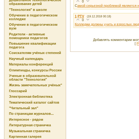
Дошкольное технологическое
0
образование детей
С
амой серьезной проблемой является 
"Технология" в школе
Обучение в педагогическом
1
PTV
(19.12.2018 00:18)
колледже
0
Колледжи должны учить и взрослых лю
Обучение в педагогическом
вузе
Родители - активные
помощники педагогов
Добавлять комментарии могу
[
Р
Повышение квалификации
педагога
Соискателям учёных степеней
Научный календарь
Материалы конференций
Олимпиады, конкурсы России
Ученые в образовательной
области "Технология"
Жизнь замечательных учёных"
Глоссарий
Электронная библиотека
Тематический каталог сайтов
"Читальный зал"
По страницам журналов...
Интересное - рядом
Литературная страничка
Музыкальная страничка
Картинная галерея