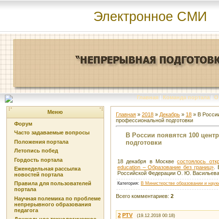
Электронное СМИ
Главная
|
Команда портала
|
О
Меню
Главная
»
2018
»
Декабрь
»
18
» В Росси
профессиональной подготовки
Форум
Часто задаваемые вопросы
В России появятся 100 цен
подготовки
Положения портала
Летопись побед
Гордость портала
18 декабря в Москве
состоялось отк
education – Образование без границ»
.
Еженедельная рассылка
Российской Федерации О. Ю. Васильев
новостей портала
Правила для пользователей
Категория
:
В Министерстве образовании и наук
портала
Всего комментариев
:
2
Научная полемика по проблеме
непрерывного образования
педагога
2
PTV
(19.12.2018 00:18)