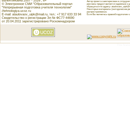
Валентиновна 2007 - 2026 , 6+
Автор проекта заинтересован в сотрудн
© Электронное СМИ "Образовательный портал
рекламы предоставляется надёжным и д
обращаться по адресу: ataulovaov_uipk@m
"Непрерывная подготовка учителя технологии"
Некоторые материалы (методические реко
//tehnologiya.ucoz.ru
распространяемые.
E-mail: ataulovaov_uipk@mail.ru, тел.: +7 917 633 33 94
Если Вы являетесь правообладателем как
Свидетельство о регистрации Эл № ФС77-44690
от 20.04.2011 зарегистрировано Роскомнадзором
This featu