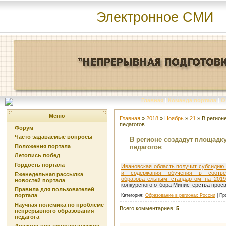
Электронное СМИ
Главная
|
Команда портала
|
О
Меню
Главная
»
2018
»
Ноябрь
»
21
» В регион
педагогов
Форум
Часто задаваемые вопросы
В регионе создадут площадк
педагогов
Положения портала
Летопись побед
Гордость портала
Ивановская область получит субсидию
и содержания обучения в соотве
Еженедельная рассылка
образовательным стандартом на 2019
новостей портала
конкурсного отбора Министерства про
Правила для пользователей
портала
Категория
:
Образование в регионах России
|
Пр
Научная полемика по проблеме
Всего комментариев
:
5
непрерывного образования
педагога