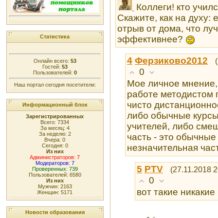
Коллеги! кто учил
Скажите, как на духу:
отрыв от дома, что лу
Статистика
эффективнее?
4
Ферзиково2012
Онлайн всего:
53
Гостей:
53
0
Пользователей:
0
Мое личное мнение,
Наш портал сегодня посетители:
работе методистом 
чисто дистанционно
Информационный блок
либо обычные курс
Зарегистрированных
Всего: 7334
учителей, либо сме
За месяц: 4
За неделю: 2
часть - это обычные
Вчера: 0
незначительная част
Сегодня: 0
Из них
Администраторов: 7
Модераторов: 7
5
PTV
(27.11.2018 2
Проверенных: 739
Пользователей: 6580
0
Из них
Мужчин: 2163
вот такие никакие 
Женщин: 5171
Новости образования