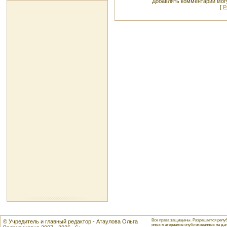
Добавлять комментарии могу
[
Р
Все права защищены. Разрешается репуб
© Учредитель и главный редактор - Атаулова Ольга
иных материалов опубликованных на данн