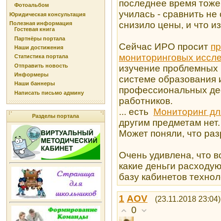
последнее время тоже
Фотоальбом
училась - сравнить не 
Юридическая консультация
снизило цены, и что и
Полезная информация
Гостевая книга
Партнёры портала
Сейчас ИРО просит
пр
Наши достижения
мониторинговых иссл
Статистика портала
Отправить новость
изучение проблемных 
Информеры
системе образования 
Наши баннеры
профессиональных де
Написать письмо админу
работников.
... есть
Мониторинг дл
Разделы портала
другим предметам нет.
Может поняли, что раз
Очень удивлена, что в
какие деньги расходую
базу кабинетов технол
1
AOV
(23.11.2018 23:04)
0