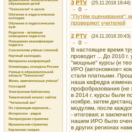
Дошкольное технологическое
3
PTV
(25.11.2018 19:44)
образование детей
0
"Технология" в школе
Обучение в педагогическом
"Путём оценивания": 
колледже
проверяют учителей
Обучение в педагогическом
вузе
Родители - активные
2
PTV
(24.11.2018 20:43)
помощники педагогов
0
Повышение квалификации
педагога
В настоящее время труд
Соискателям учёных степеней
проводит ... До 2010 г
Научный календарь
Материалы конференций
"мощные" курсы (и тео
Олимпиады, конкурсы России
ИРО (автономное= ком
Ученые в образовательной
стали платными. Прош
области "Технология"
наша кафедра изменил
Жизнь замечательных учёных"
Глоссарий
профобразования (не 
Электронная библиотека
в 2014 г. курсы были п
Тематический каталог сайтов
ноябре, затем дистан
"Читальный зал"
модулям, после каждог
По страницам журналов...
- итоговая; и заключит
Интересное - рядом
Литературная страничка
нашем ИРО было очен
Музыкальная страничка
в других регионах нам
Картинная галерея