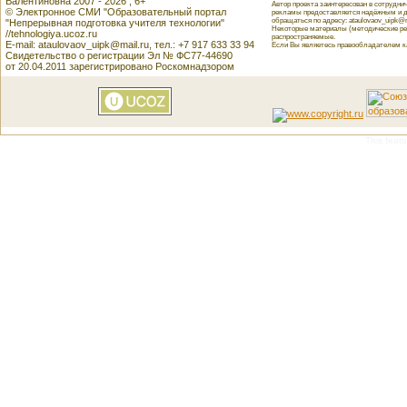
Валентиновна 2007 - 2026 , 6+
Автор проекта заинтересован в сотрудн
© Электронное СМИ "Образовательный портал
рекламы предоставляется надёжным и д
обращаться по адресу: ataulovaov_uipk@m
"Непрерывная подготовка учителя технологии"
Некоторые материалы (методические реко
//tehnologiya.ucoz.ru
распространяемые.
E-mail: ataulovaov_uipk@mail.ru, тел.: +7 917 633 33 94
Если Вы являетесь правообладателем как
Свидетельство о регистрации Эл № ФС77-44690
от 20.04.2011 зарегистрировано Роскомнадзором
This featu