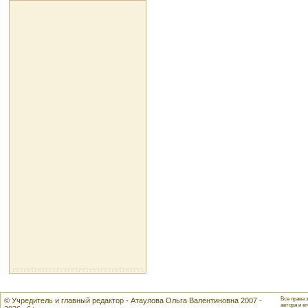
Все права 
© Учредитель и главный редактор - Атаулова Ольга Валентиновна 2007 -
автора и ег