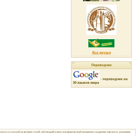
Все друзья
Переводчик
-
переводчик на
30 языков мира
ла и со ссылкой на авторов статей, публикаций и иных материалов опубликованных на данном портале (с указанием