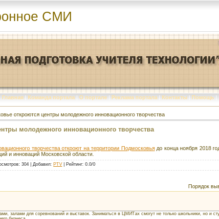
ронное СМИ
Главная
|
Команда портала
|
О портале
|
Реклама портала
|
Контакты
|
Помощь
|
овье откроются центры молодежного инновационного творчества
ентры молодежного инновационного творчества
вационного творчества откроют на территории Подмосковья
до конца ноября 2018 г
ций и инноваций Московской области.
осмотров
: 304 |
Добавил
:
PTV
|
Рейтинг
:
0.0
/
0
Порядок вы
ми, залами для соревнований и выставок. Заниматься в ЦМИТах смогут не только школьники, но и ст
его бизнеса.