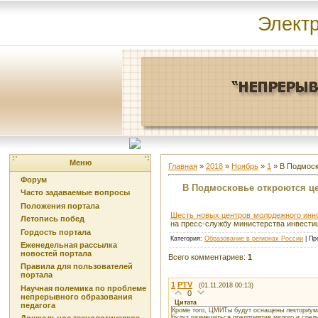
Элект
Меню
Главная
»
2018
»
Ноябрь
»
1
» В Подмоск
Форум
В Подмосковье откроются ц
Часто задаваемые вопросы
Положения портала
Шесть новых центров молодежного инно
Летопись побед
на пресс-службу министерства инвести
Гордость портала
Категория
:
Образование в регионах России
|
Пр
Еженедельная рассылка
новостей портала
Всего комментариев
:
1
Правила для пользователей
портала
1
PTV
(01.11.2018 00:13)
Научная полемика по проблеме
0
непрерывного образования
Цитата
педагога
Кроме того, ЦМИТы будут оснащены лекториума
будут размещаться предприятия малого и средн