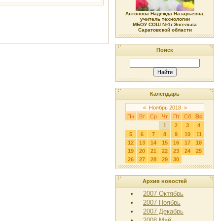
Антонова Надежда Назарьевна,
учитель технологии
МБОУ СОШ №1г.Энгельса
Саратовской области
Поиск
Календарь
«
Ноябрь 2018
»
Пн
Вт
Ср
Чт
Пт
Сб
Вс
1
2
3
4
5
6
7
8
9
10
11
12
13
14
15
16
17
18
19
20
21
22
23
24
25
26
27
28
29
30
Архив новостей
2007 Октябрь
2007 Ноябрь
2007 Декабрь
2008 Май