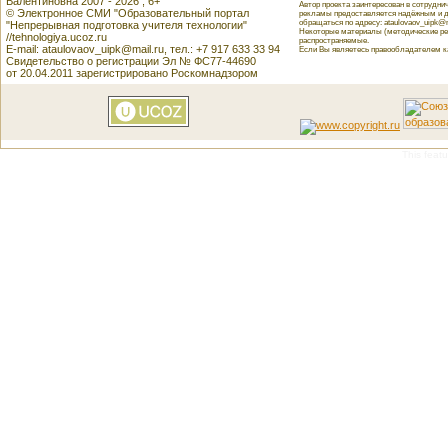
Валентиновна 2007 - 2026 , 6+
Автор проекта заинтересован в сотрудн
© Электронное СМИ "Образовательный портал
рекламы предоставляется надёжным и д
обращаться по адресу: ataulovaov_uipk@m
"Непрерывная подготовка учителя технологии"
Некоторые материалы (методические реко
//tehnologiya.ucoz.ru
распространяемые.
E-mail: ataulovaov_uipk@mail.ru, тел.: +7 917 633 33 94
Если Вы являетесь правообладателем как
Свидетельство о регистрации Эл № ФС77-44690
от 20.04.2011 зарегистрировано Роскомнадзором
This featu