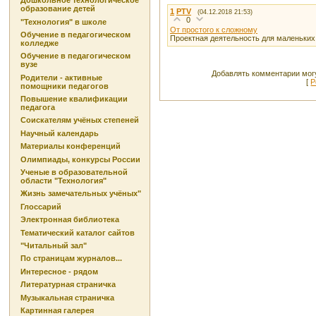
Дошкольное технологическое
образование детей
1
PTV
(04.12.2018 21:53)
0
"Технология" в школе
От простого к сложному
Обучение в педагогическом
Проектная деятельность для маленьких
колледже
Обучение в педагогическом
вузе
Добавлять комментарии могу
Родители - активные
[
Р
помощники педагогов
Повышение квалификации
педагога
Соискателям учёных степеней
Научный календарь
Материалы конференций
Олимпиады, конкурсы России
Ученые в образовательной
области "Технология"
Жизнь замечательных учёных"
Глоссарий
Электронная библиотека
Тематический каталог сайтов
"Читальный зал"
По страницам журналов...
Интересное - рядом
Литературная страничка
Музыкальная страничка
Картинная галерея