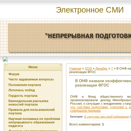
Электронное СМИ
Главная
|
Команда портала
|
О
Меню
Главная
»
2018
»
Декабрь
»
7
» В ОНФ на
реализации ФГОС
Форум
Часто задаваемые вопросы
В ОНФ назвали неэффективно
реализации ФГОС
Положения портала
Летопись побед
Гордость портала
ОНФ и Фонд общественного мони
проанализировали доклад Минобрнау
Еженедельная рассылка
России) о ситуации с внедрением стан
новостей портала
что система подготовки учителей к
Правила для пользователей
совершила прорыва
портала
Категория
:
В средствах массовой информации
Научная полемика по проблеме
непрерывного образования
Всего комментариев
:
1
педагога