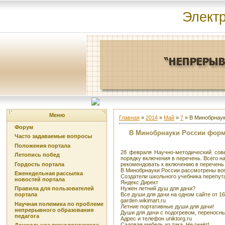
Элект
Меню
Главная
»
2014
»
Май
»
7
» В Минобрнаук
Форум
В Минобрнауки России форм
Часто задаваемые вопросы
Положения портала
28 февраля Научно-методический сов
Летопись побед
порядку включения в перечень. Всего н
Гордость портала
рекомендовать к включению в перечень 
В Минобрнауки России рассмотрены воп
Еженедельная рассылка
Создатели школьного учебника перепута
новостей портала
Яндекс.Директ
Нужен летний душ для дачи?
Правила для пользователей
Все души для дачи на одном сайте от 1
портала
garden.wikimart.ru
Научная полемика по проблеме
Летние портативные души для дачи!
непрерывного образования
Души для дачи с подогревом, переносны
педагога
Адрес и телефон uniktorg.ru
Садовая мебель из тика. Не гниёт!