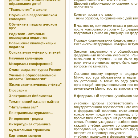
Дошкольное технологическое
Широкий выбор недорогих скамеек, столо
образование детей
dacha100.ru
"Технология" в школе
Комментировать статью
Обучение в педагогическом
Таким образом, по сравнению с действу
колледже
Обучение в педагогическом
В частности, причинами отказа в реком
вузе
после контрольного срока – 15 февра
подготовит Приказ об утверждении феде
Родители - активные
помощники педагогов
Порядок формирования федеральных пе
Повышение квалификации
Российской Федерации», который вступил
педагога
Законом закреплено, что общеобразо
Соискателям учёных степеней
федеральный перечень учебников. Ран
Научный календарь
включения в перечень, и не было пр
родителям и ученикам трудно было сдел
Материалы конференций
вопросы по качеству.
Олимпиады, конкурсы России
Согласно новому порядку в федерал
Ученые в образовательной
Министерством образования и науки 
области "Технология"
общественной, а также по ряду учеб
Жизнь замечательных учёных"
организаций, которые оценивают все п
рекомендует Министерству включать уч
Глоссарий
В федеральный перечень учебников вк
Электронная библиотека
Тематический каталог сайтов
учебники должны соответствовать 
государственного образовательного ста
"Читальный зал"
в федеральный перечень включаются
По страницам журналов...
конкретному предмету, например, с 
преемственность изучения учебного пр
Интересное - рядом
школы России, уже делают выбор в пол
Литературная страничка
каждый учебник должен сопровождать
преподавания, изучения учебного пред
Музыкальная страничка
готовиться к проведению уроков;
Картинная галерея
учебники, входящие в федеральный пер