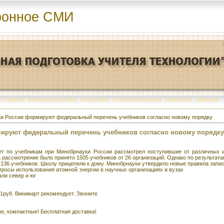
ронное СМИ
Главная
|
Команда портала
|
О портале
|
Реклама портала
|
Контакты
|
Помощь
|
и России формируют федеральный перечень учебников согласно новому порядку
ируют федеральный перечень учебников согласно новому порядку
ет по учебникам при Минобрнауки России рассмотрел поступившие от различных и
а рассмотрение было принято 1505 учебников от 26 организаций. Однако по результа
136 учебников. Школу прицепили к дому. Минобрнауки утвердило новые правила запис
росы использования атомной энергии в научных организациях и вузах
ли север и юг
61руб. Викимарт рекомендует. Звоните.
е, компактные! Бесплатная доставка!