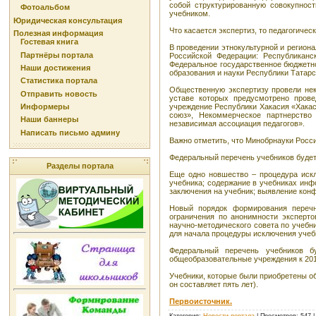
собой структурированную совокупнос
Фотоальбом
учебником.
Юридическая консультация
Что касается экспертиз, то педагогиче
Полезная информация
Гостевая книга
В проведении этнокультурной и регион
Партнёры портала
Российской Федерации: Республиканс
Федеральное государственное бюджетн
Наши достижения
образования и науки Республики Татарс
Статистика портала
Общественную экспертизу провели нек
Отправить новость
уставе которых предусмотрено прове
учреждение Республики Хакасия «Хакас
Информеры
союз», Некоммерческое партнерство 
Наши баннеры
независимая ассоциация педагогов».
Написать письмо админу
Важно отметить, что Минобрнауки Росси
Федеральный перечень учебников будет
Разделы портала
Еще одно новшество – процедура иск
учебника; содержание в учебниках инф
заключения на учебник; выявление конф
Новый порядок формирования перечн
ограничения по анонимности эксперт
научно-методического совета по учебн
для начала процедуры исключения учебн
Федеральный перечень учебников б
общеобразовательные учреждения к 201
Учебники, которые были приобретены об
он составляет пять лет).
Первоисточник.
Категория
:
Новости портала
|
Просмотров
: 547 