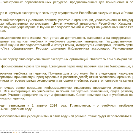
ть электронных образовательных ресурсов, предназначенных для применения в о
скую и научную экспертизу в этом году осуществили Российская академия наук и Росс
альной экспертизы учебников приняли участие 3 организации, уполномоченные госуд
кая общественная организация «Центр гуманной педагогики Республики Хакаси
ое научное учреждение «Научно-исследовательский институт национальных школ Рес
тан.
оммерческие организации, чья уставная деятельность направлена на поддержание и
дение экспертизы учебных и учебно-методических материалов: Государственное
ский научно-исследовательский институт языка, литературы и истории», Некоммерч
«Лига образования», Русская школьная библиотечная ассоциация, Региональна
и не определяло перечень таких экспертных организаций. Заявитель сам выбирал экс
 формироваться раз в три года. Ежегодный пересмотр перечня, как это было раньше,
лючения учебника из перечня. Причины для этого могут быть следующие: нарушен
ормации, причиняющей вред здоровью и развитию детей; отзыв экспертной организац
ликта интересов между экспертами и авторами учебника, если это повлияло на качест
я существенно повышает информационную открытость проведения экспертизы 
ов. Вся информация по учебникам, включая экспертные заключения, будет размещ
икам. Учителя и родители смогут информировать Совет о выявленных в учебниках о
ика из перечня.
удет утвержден к 1 апреля 2014 года. Планируется, что учебники, отобран
4/2015 учебном году.
разовательными учреждениями в этом году или раньше, также будут использоваться, 
|
Добавил
:
AOV
|
Рейтинг
:
0.0
/
0