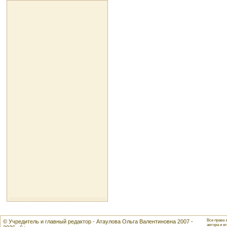
Все права 
© Учредитель и главный редактор - Атаулова Ольга Валентиновна 2007 -
автора и ег