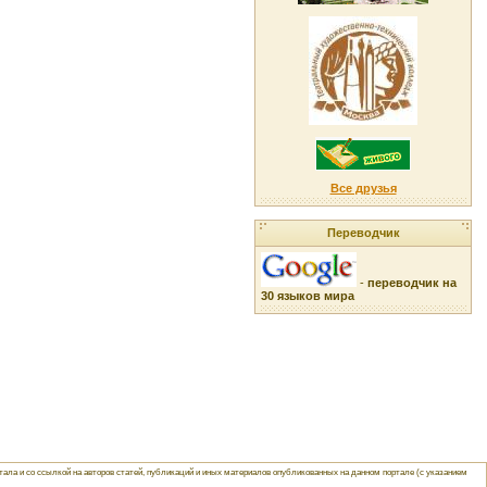
Все друзья
Переводчик
-
переводчик на
30 языков мира
ла и со ссылкой на авторов статей, публикаций и иных материалов опубликованных на данном портале (с указанием