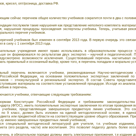
в, кресел, опт/розница, доставка РФ.
ющим сейчас перечнем общее количество учебников сократится почти в два с полови
ендации послужили такие нарушения как представление неполного комплекта материал
ля, нарушение процедуры прохождения экспертизы учебника. Теперь, учитывая рек
рального перечня учебников.
речней учебников был изменен в сентябре 2013 года. В первую очередь это связа
 в силу с 1 сентября 2013 года.
вательные учреждения имеют право использовать в образовательном процессе т
ьше он формировался по результатам двух экспертиз – научной и педагогической. 
едусмотрено возможности исключения. Существовавший перечень насчитывал око
ать правильный и осознанный выбор, кроме того, в перечень попадали и морально уст
ьный перечень включаются учебники, рекомендованные Научно-методическим 
Российской Федерации, на основании положительных экспертных заключений по р
ников – этнокультурной и региональной экспертиз. В состав Совета представи
оступившие материалы на соответствие установленной процедуре. Исходя из анализа
ебник в перечень.
лючаются учебники, отвечающие следующим требованиям:
нормам Конституции Российской Федерации и требованиям законодательства
ндарта (ФГОС), иметь положительные экспертные заключения по итогам проведения вс
 учебники, представляющие завершенную предметную линию учебников. Это озн
5 по 9 класс, должен быть изложен на единой методологической основе, в едино
едмета или предметной области на соответствующем уровне общего образования. Пр
ьзу именно завершенных предметных линий учебников;
ся специальной методической литературой для учителя, т.е. учебным изданием
мета (его раздела, части) или воспитания. Это позволит педагогу делать более ос
ечень, в обязательном порядке должны иметь электронные приложения, т.е издание