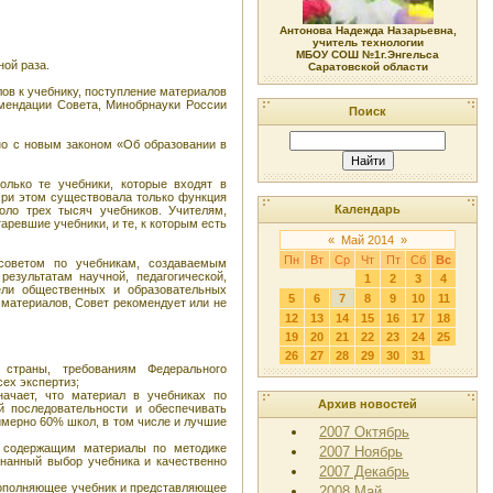
Антонова Надежда Назарьевна,
учитель технологии
МБОУ СОШ №1г.Энгельса
ной раза.
Саратовской области
ов к учебнику, поступление материалов
омендации Совета, Минобрнауки России
Поиск
но с новым законом «Об образовании в
олько те учебники, которые входят в
При этом существовала только функция
Календарь
ло трех тысяч учебников. Учителям,
аревшие учебники, и те, к которым есть
«
Май 2014
»
Пн
Вт
Ср
Чт
Пт
Сб
Вс
советом по учебникам, создаваемым
езультатам научной, педагогической,
1
2
3
4
тели общественных и образовательных
5
6
7
8
9
10
11
 материалов, Совет рекомендует или не
12
13
14
15
16
17
18
19
20
21
22
23
24
25
26
27
28
29
30
31
 страны, требованиям Федерального
ех экспертиз;
ачает, что материал в учебниках по
Архив новостей
й последовательности и обеспечивать
имерно 60% школ, в том числе и лучшие
2007 Октябрь
, содержащим материалы по методике
2007 Ноябрь
ознанный выбор учебника и качественно
2007 Декабрь
 дополняющее учебник и представляющее
2008 Май