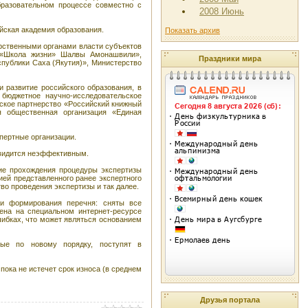
бразовательном процессе совместно с
2008 Июнь
ийская академия образования.
Показать архив
арственными органами власти субъектов
я «Школа жизни» Шалвы Амонашвили»,
Праздники мира
публики Саха (Якутия)», Министерство
 развитие российского образования, в
 бюджетное научно-исследовательское
еское партнерство «Российский книжный
я общественная организация «Единая
пертные организации.
 видится неэффективным.
ие прохождения процедуры экспертизы
ией представленного ранее экспертного
во проведения экспертизы и так далее.
и формирования перечня: сняты все
ена на специальном интернет-ресурсе
шибках, что может являться основанием
ные по новому порядку, поступят в
пока не истечет срок износа (в среднем
Друзья портала