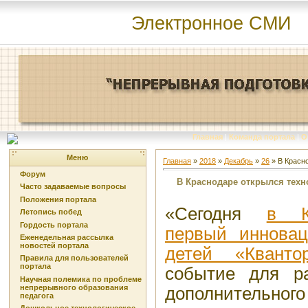
Электронное СМИ
Главная
|
Команда портала
|
О
Меню
Главная
»
2018
»
Декабрь
»
26
» В Красн
Форум
В Краснодаре открылся техн
Часто задаваемые вопросы
Положения портала
«Сегодня
в К
Летопись побед
Гордость портала
первый инновац
Еженедельная рассылка
новостей портала
детей «Кванто
Правила для пользователей
портала
событие для р
Научная полемика по проблеме
непрерывного образования
дополнительног
педагога