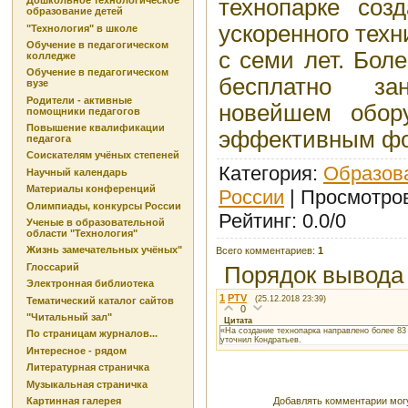
технопарке соз
Дошкольное технологическое
образование детей
ускоренного техн
"Технология" в школе
Обучение в педагогическом
с семи лет. Бол
колледже
Обучение в педагогическом
бесплатно за
вузе
Родители - активные
новейшем обор
помощники педагогов
Повышение квалификации
эффективным фо
педагога
Соискателям учёных степеней
Категория
:
Образова
Научный календарь
Материалы конференций
России
|
Просмотро
Олимпиады, конкурсы России
Рейтинг
:
0.0
/
0
Ученые в образовательной
области "Технология"
Жизнь замечательных учёных"
Всего комментариев
:
1
Глоссарий
Порядок вывода
Электронная библиотека
1
PTV
(25.12.2018 23:39)
Тематический каталог сайтов
0
"Читальный зал"
Цитата
«На создание технопарка направлено более 83 
По страницам журналов...
уточнил Кондратьев.
Интересное - рядом
Литературная страничка
Музыкальная страничка
Добавлять комментарии могу
Картинная галерея