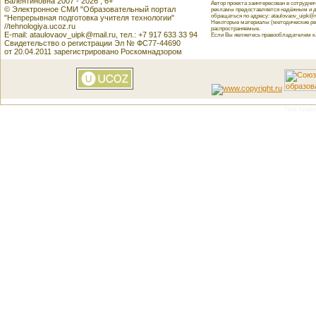
Валентиновна 2007 - 2026 , 6+
Автор проекта заинтересован в сотрудн
© Электронное СМИ "Образовательный портал
рекламы предоставляется надёжным и д
обращаться по адресу: ataulovaov_uipk@m
"Непрерывная подготовка учителя технологии"
Некоторые материалы (методические реко
//tehnologiya.ucoz.ru
распространяемые.
E-mail: ataulovaov_uipk@mail.ru, тел.: +7 917 633 33 94
Если Вы являетесь правообладателем как
Свидетельство о регистрации Эл № ФС77-44690
от 20.04.2011 зарегистрировано Роскомнадзором
This featu