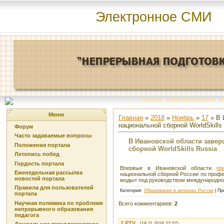
Электронное СМИ
Главная
|
Команда портала
|
О
Меню
Главная
»
2018
»
Ноябрь
»
17
» В 
национальной сборной WorldSkills
Форум
Часто задаваемые вопросы
В Ивановской области заве
Положения портала
сборной WorldSkills Russia
Летопись побед
Гордость портала
Впервые в Ивановской области
пр
Еженедельная рассылка
национальной сборной России по проф
новостей портала
моды» под руководством международног
Правила для пользователей
Категория
:
Образование в регионах России
|
Пр
портала
Научная полемика по проблеме
Всего комментариев
:
2
непрерывного образования
педагога
2
PTV
(19.11.2018 22:57)