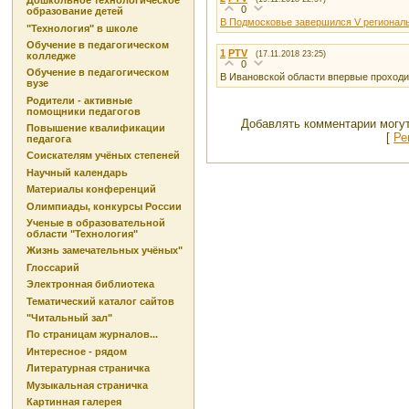
Дошкольное технологическое
0
образование детей
В Подмосковье завершился V региона
"Технология" в школе
Обучение в педагогическом
1
PTV
(17.11.2018 23:25)
колледже
0
Обучение в педагогическом
В Ивановской области впервые проход
вузе
Родители - активные
помощники педагогов
Добавлять комментарии могут
Повышение квалификации
[
Ре
педагога
Соискателям учёных степеней
Научный календарь
Материалы конференций
Олимпиады, конкурсы России
Ученые в образовательной
области "Технология"
Жизнь замечательных учёных"
Глоссарий
Электронная библиотека
Тематический каталог сайтов
"Читальный зал"
По страницам журналов...
Интересное - рядом
Литературная страничка
Музыкальная страничка
Картинная галерея