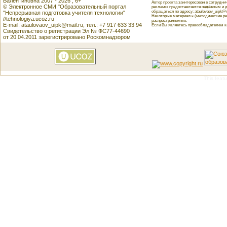
Валентиновна 2007 - 2026 , 6+
Автор проекта заинтересован в сотрудн
© Электронное СМИ "Образовательный портал
рекламы предоставляется надёжным и д
обращаться по адресу: ataulovaov_uipk@m
"Непрерывная подготовка учителя технологии"
Некоторые материалы (методические реко
//tehnologiya.ucoz.ru
распространяемые.
E-mail: ataulovaov_uipk@mail.ru, тел.: +7 917 633 33 94
Если Вы являетесь правообладателем как
Свидетельство о регистрации Эл № ФС77-44690
от 20.04.2011 зарегистрировано Роскомнадзором
This featu