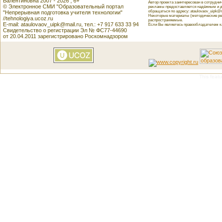
Валентиновна 2007 - 2026 , 6+
Автор проекта заинтересован в сотрудн
© Электронное СМИ "Образовательный портал
рекламы предоставляется надёжным и д
обращаться по адресу: ataulovaov_uipk@m
"Непрерывная подготовка учителя технологии"
Некоторые материалы (методические реко
//tehnologiya.ucoz.ru
распространяемые.
E-mail: ataulovaov_uipk@mail.ru, тел.: +7 917 633 33 94
Если Вы являетесь правообладателем как
Свидетельство о регистрации Эл № ФС77-44690
от 20.04.2011 зарегистрировано Роскомнадзором
This featu