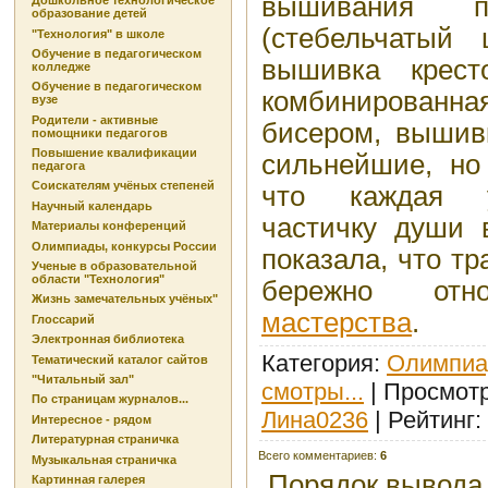
вышивания 
Дошкольное технологическое
образование детей
(стебельчатый
"Технология" в школе
Обучение в педагогическом
вышивка крест
колледже
Обучение в педагогическом
комбинированн
вузе
Родители - активные
бисером, вышив
помощники педагогов
Повышение квалификации
сильнейшие, но
педагога
Соискателям учёных степеней
что каждая у
Научный календарь
частичку души 
Материалы конференций
Олимпиады, конкурсы России
показала, что т
Ученые в образовательной
области "Технология"
бережно о
Жизнь замечательных учёных"
мастерства
.
Глоссарий
Электронная библиотека
Категория
:
Олимпиа
Тематический каталог сайтов
"Читальный зал"
смотры...
|
Просмот
По страницам журналов...
Лина0236
|
Рейтинг
:
Интересное - рядом
Литературная страничка
Всего комментариев
:
6
Музыкальная страничка
Порядок вывода
Картинная галерея