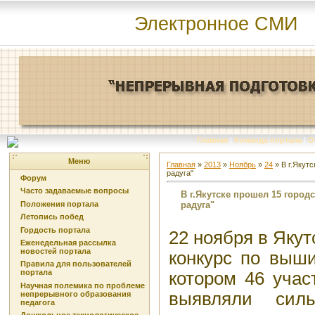
Электронное СМИ
Главная
|
Команда портала
|
О
Меню
Главная
»
2013
»
Ноябрь
»
24
» В г.Якут
радуга"
Форум
Часто задаваемые вопросы
В г.Якутске прошел 15 город
радуга"
Положения портала
Летопись побед
Гордость портала
22 ноября в Якут
Еженедельная рассылка
новостей портала
конкурс по выши
Правила для пользователей
портала
котором 46 учас
Научная полемика по проблеме
выявляли сил
непрерывного образования
педагога