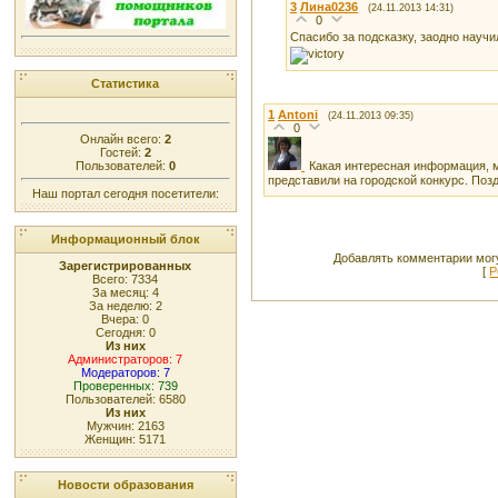
3
Лина0236
(24.11.2013 14:31)
0
Спасибо за подсказку, заодно науч
Статистика
1
Antoni
(24.11.2013 09:35)
0
Онлайн всего:
2
Гостей:
2
Пользователей:
0
Какая интересная информация, 
представили на городской конкурс. Поз
Наш портал сегодня посетители:
Информационный блок
Добавлять комментарии могу
Зарегистрированных
[
Р
Всего: 7334
За месяц: 4
За неделю: 2
Вчера: 0
Сегодня: 0
Из них
Администраторов: 7
Модераторов: 7
Проверенных: 739
Пользователей: 6580
Из них
Мужчин: 2163
Женщин: 5171
Новости образования