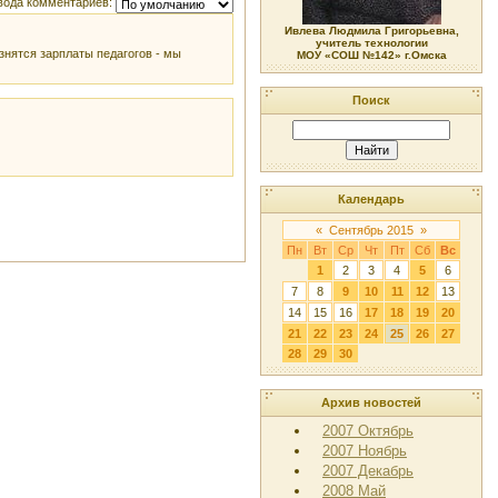
вода комментариев:
Ивлева Людмила Григорьевна,
учитель технологии
знятся зарплаты педагогов - мы
МОУ «СОШ №142» г.Омска
Поиск
Календарь
«
Сентябрь 2015
»
Пн
Вт
Ср
Чт
Пт
Сб
Вс
1
2
3
4
5
6
7
8
9
10
11
12
13
14
15
16
17
18
19
20
21
22
23
24
25
26
27
28
29
30
Архив новостей
2007 Октябрь
2007 Ноябрь
2007 Декабрь
2008 Май