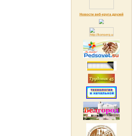
Новости веб-круга друзей