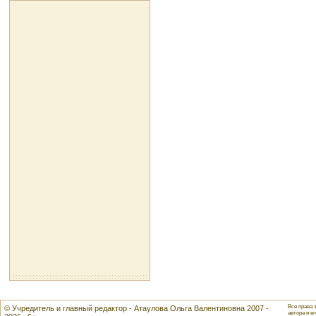
Все права 
© Учредитель и главный редактор - Атаулова Ольга Валентиновна 2007 -
автора и ег