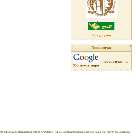
Все друзья
Переводчик
-
переводчик на
30 языков мира
ла и со ссылкой на авторов статей, публикаций и иных материалов опубликованных на данном портале (с указанием