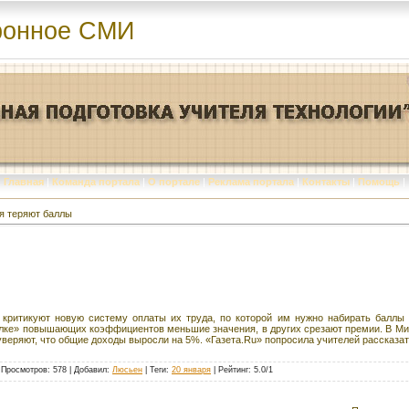
ронное СМИ
Главная
|
Команда портала
|
О портале
|
Реклама портала
|
Контакты
|
Помощь
|
я теряют баллы
 критикуют новую систему оплаты их труда, по которой им нужно набирать баллы 
илке» повышающих коэффициентов меньшие значения, в других срезают премии. В Мино
уверяют, что общие доходы выросли на 5%. «Газета.Ru» попросила учителей рассказать
|
Просмотров
: 578 |
Добавил
:
Люсьен
|
Теги
:
20 января
|
Рейтинг
:
5.0
/
1