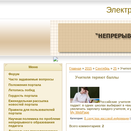
Элект
Меню
Главная
»
2015
»
Сентябрь
»
25
» Учител
Форум
Учителя теряют баллы
Часто задаваемые вопросы
Положения портала
Летопись побед
Гордость портала
Еженедельная рассылка
Российские учителя
новостей портала
падает: в одних школах выбирают в «в
увеличить зарплату каждого учителя, и 
Правила для пользователей
My WebPage
портала
Категория
:
В средствах массовой информации
Научная полемика по проблеме
непрерывного образования
педагога
Всего комментариев
:
2