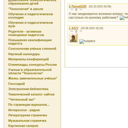
Дошкольное технологическое
образование детей
2
Лина0236
(02.10.2015 00:56)
"Технология" в школе
0
У нас неоднократно возникал вопрос: п
Обучение в педагогическом
настолько по-разному работаем?
колледже
Обучение в педагогическом
вузе
1
AOV
(25.09.2015 18:23)
0
Родители - активные
помощники педагогов
Повышение квалификации
педагога
Соискателям учёных степеней
Научный календарь
Материалы конференций
Олимпиады, конкурсы России
Ученые в образовательной
области "Технология"
Жизнь замечательных учёных"
Глоссарий
Электронная библиотека
Тематический каталог сайтов
"Читальный зал"
По страницам журналов...
Интересное - рядом
Литературная страничка
Музыкальная страничка
Картинная галерея