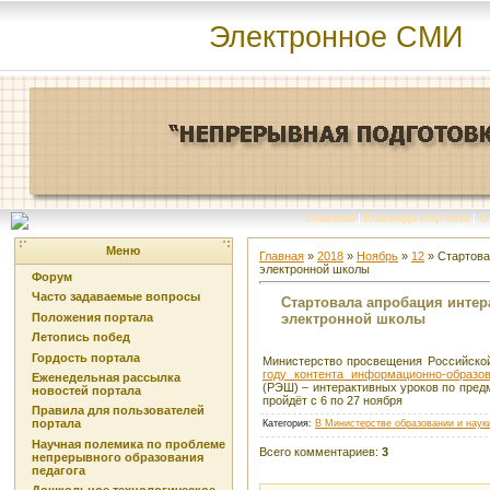
Электронное СМИ
Главная
|
Команда портала
|
О
Меню
Главная
»
2018
»
Ноябрь
»
12
» Стартова
электронной школы
Форум
Часто задаваемые вопросы
Стартовала апробация интер
электронной школы
Положения портала
Летопись побед
Гордость портала
Министерство просвещения Российско
году контента информационно-образо
Еженедельная рассылка
(РЭШ) – интерактивных уроков по пред
новостей портала
пройдёт с 6 по 27 ноября
Правила для пользователей
портала
Категория
:
В Министерстве образовании и наук
Научная полемика по проблеме
Всего комментариев
:
3
непрерывного образования
педагога