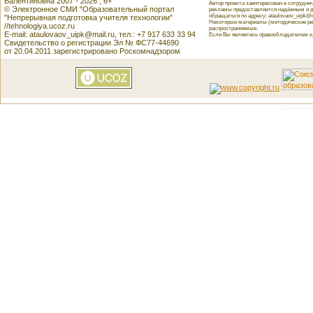
Валентиновна 2007 - 2026 , 6+
Автор проекта заинтересован в сотрудн
© Электронное СМИ "Образовательный портал
рекламы предоставляется надёжным и д
обращаться по адресу: ataulovaov_uipk@m
"Непрерывная подготовка учителя технологии"
Некоторые материалы (методические реко
//tehnologiya.ucoz.ru
распространяемые.
E-mail: ataulovaov_uipk@mail.ru, тел.: +7 917 633 33 94
Если Вы являетесь правообладателем как
Свидетельство о регистрации Эл № ФС77-44690
от 20.04.2011 зарегистрировано Роскомнадзором
This featu