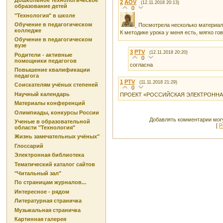
Дошкольное технологическое
2
AOV
(12.11.2018 20:13)
образование детей
0
"Технология" в школе
Обучение в педагогическом
Посмотрела несколько материало
колледже
К методике урока у меня есть, мягко г
Обучение в педагогическом
вузе
3
PTV
(12.11.2018 20:20)
Родители - активные
0
помощники педагогов
согласна
Повышение квалификации
педагога
1
PTV
(11.11.2018 21:29)
Соискателям учёных степеней
0
Научный календарь
ПРОЕКТ «РОССИЙСКАЯ ЭЛЕКТРОННА
Материалы конференций
Олимпиады, конкурсы России
Добавлять комментарии могу
Ученые в образовательной
[
Р
области "Технология"
Жизнь замечательных учёных"
Глоссарий
Электронная библиотека
Тематический каталог сайтов
"Читальный зал"
По страницам журналов...
Интересное - рядом
Литературная страничка
Музыкальная страничка
Картинная галерея