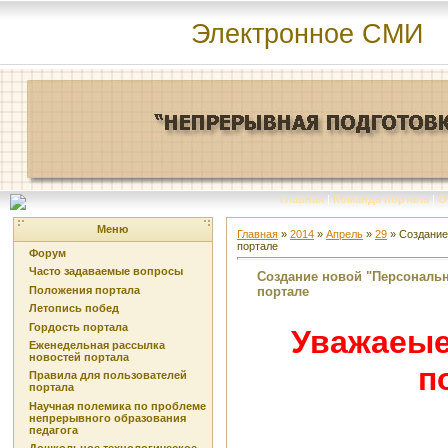
Электронное СМИ
Главная
|
Команда портала
|
О
Меню
Главная
»
2014
»
Апрель
»
29
» Создание
портале
Форум
Часто задаваемые вопросы
Создание новой "Персональн
портале
Положения портала
Летопись побед
Гордость портала
Уважаеые
Еженедельная рассылка
новостей портала
п
Правила для пользователей
портала
Научная полемика по проблеме
непрерывного образования
педагога