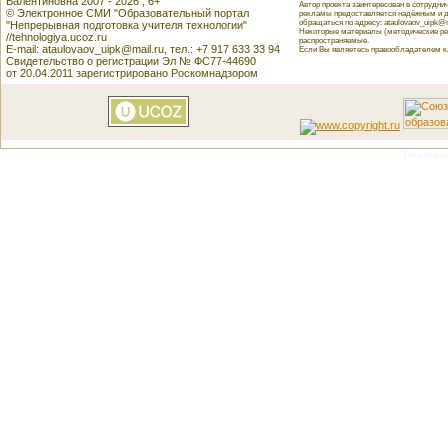
Валентиновна 2007 - 2026 , 6+
Автор проекта заинтересован в сотрудн
© Электронное СМИ "Образовательный портал
рекламы предоставляется надёжным и д
обращаться по адресу: ataulovaov_uipk@m
"Непрерывная подготовка учителя технологии"
Некоторые материалы (методические реко
//tehnologiya.ucoz.ru
распространяемые.
E-mail: ataulovaov_uipk@mail.ru, тел.: +7 917 633 33 94
Если Вы являетесь правообладателем как
Свидетельство о регистрации Эл № ФС77-44690
от 20.04.2011 зарегистрировано Роскомнадзором
This featu