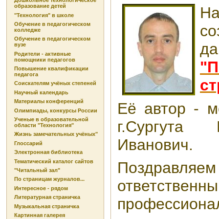
Дошкольное технологическое
образование детей
Н
"Технология" в школе
Обучение в педагогическом
со
колледже
Обучение в педагогическом
да
вузе
Родители - активные
помощники педагогов
"П
Повышение квалификации
педагога
ст
Соискателям учёных степеней
Научный календарь
Материалы конференций
Её автор - м
Олимпиады, конкурсы России
Ученые в образовательной
г.Сургута 
области "Технология"
Жизнь замечательных учёных"
Иванович.
Глоссарий
Электронная библиотека
Тематический каталог сайтов
Поздравляем 
"Читальный зал"
По страницам журналов...
ответственн
Интересное - рядом
Литературная страничка
профессиона
Музыкальная страничка
Картинная галерея