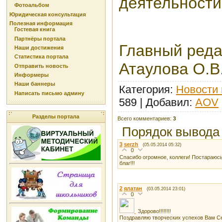
деятельности
Фотоальбом
Юридическая консультация
Полезная информация
Гостевая книга
Партнёры портала
Главный реда
Наши достижения
Статистика портала
Атаулова О.В
Отправить новость
Информеры
Наши баннеры
Категория
:
Новости 
Написать письмо админу
589 |
Добавил
:
AOV
Разделы портала
Всего комментариев
:
3
Порядок вывода
3
serzh
(05.05.2014 05:32)
0
Спасибо огромное, коллеги! Постараюсь
благ!!!
2
ялатан
(03.05.2014 23:01)
0
Здорово!!!!!!!!
Поздравляю творческих успехов Вам С