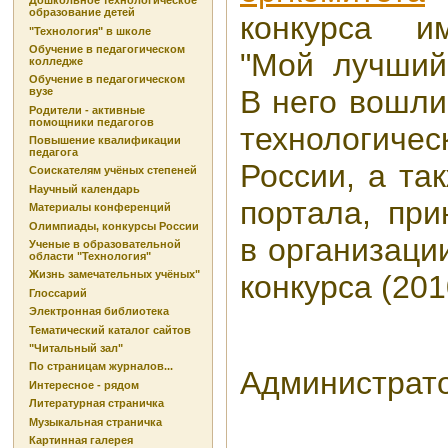
Дошкольное технологическое
образование детей
конкурса и
"Технология" в школе
Обучение в педагогическом
"Мой лучший 
колледже
Обучение в педагогическом
В него вошли
вузе
Родители - активные
помощники педагогов
технологиче
Повышение квалификации
педагога
России, а та
Соискателям учёных степеней
Научный календарь
портала, пр
Материалы конференций
Олимпиады, конкурсы России
в организаци
Ученые в образовательной
области "Технология"
Жизнь замечательных учёных"
конкурса (2010
Глоссарий
Электронная библиотека
Тематический каталог сайтов
"Читальный зал"
По страницам журналов...
Администрато
Интересное - рядом
Литературная страничка
Музыкальная страничка
Картинная галерея