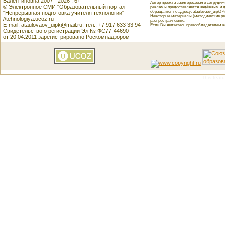
Валентиновна 2007 - 2026 , 6+
Автор проекта заинтересован в сотрудн
© Электронное СМИ "Образовательный портал
рекламы предоставляется надёжным и д
обращаться по адресу: ataulovaov_uipk@m
"Непрерывная подготовка учителя технологии"
Некоторые материалы (методические реко
//tehnologiya.ucoz.ru
распространяемые.
E-mail: ataulovaov_uipk@mail.ru, тел.: +7 917 633 33 94
Если Вы являетесь правообладателем как
Свидетельство о регистрации Эл № ФС77-44690
от 20.04.2011 зарегистрировано Роскомнадзором
This featu