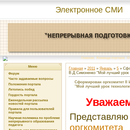
Электронное СМИ
Главная
|
Команда портала
|
О
Меню
Главная
»
2011
»
Январь
»
5
» Сфо
В.Д.Симоненко "Мой лучший урок 
Форум
Часто задаваемые вопросы
Сформирован оргкомитет II 
Положения портала
"Мой лучший урок технологи
Летопись побед
Гордость портала
Уважаем
Еженедельная рассылка
новостей портала
Правила для пользователей
портала
Предста
Научная полемика по проблеме
непрерывного образования
оргкомитета
педагога