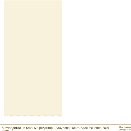
Все права 
© Учредитель и главный редактор - Атаулова Ольга Валентиновна 2007 -
автора и ег