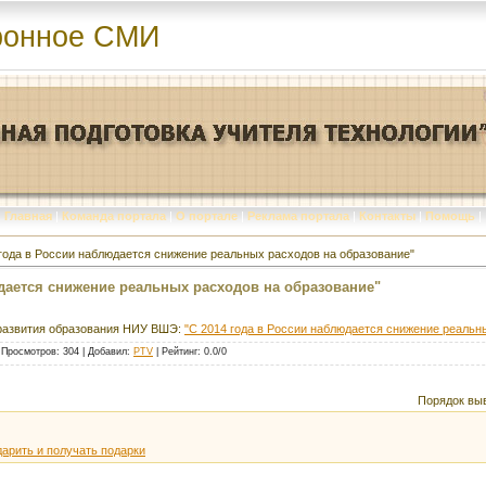
ронное СМИ
Главная
|
Команда портала
|
О портале
|
Реклама портала
|
Контакты
|
Помощь
|
 года в России наблюдается снижение реальных расходов на образование"
юдается снижение реальных расходов на образование"
развития образования НИУ ВШЭ:
"С 2014 года в России наблюдается снижение реальн
|
Просмотров
: 304 |
Добавил
:
PTV
|
Рейтинг
:
0.0
/
0
Порядок вы
арить и получать подарки