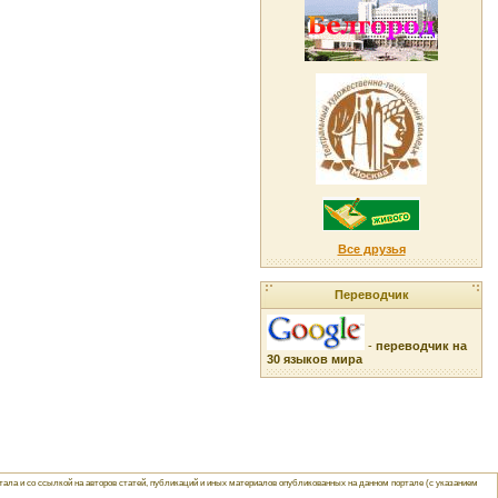
Все друзья
Переводчик
-
переводчик на
30 языков мира
ла и со ссылкой на авторов статей, публикаций и иных материалов опубликованных на данном портале (с указанием