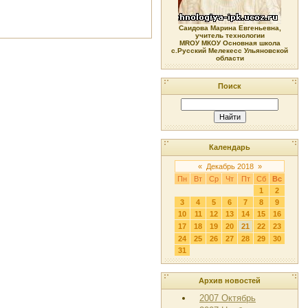
Саидова Марина Евгеньевна,
учитель технологии
МRОУ МКОУ Основная школа
с.Русский Мелекесс Ульяновской
области
Поиск
Календарь
«
Декабрь 2018
»
Пн
Вт
Ср
Чт
Пт
Сб
Вс
1
2
3
4
5
6
7
8
9
10
11
12
13
14
15
16
17
18
19
20
21
22
23
24
25
26
27
28
29
30
31
Архив новостей
2007 Октябрь