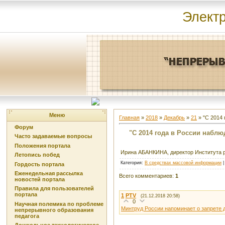
Элект
Меню
Главная
»
2018
»
Декабрь
»
21
» "С 2014
Форум
"С 2014 года в России набл
Часто задаваемые вопросы
Положения портала
Ирина АБАНКИНА, директор Института 
Летопись побед
Категория
:
В средствах массовой информации
Гордость портала
Еженедельная рассылка
Всего комментариев
:
1
новостей портала
Правила для пользователей
портала
1
PTV
(21.12.2018 20:58)
0
Научная полемика по проблеме
Минтруд России напоминает о запрете д
непрерывного образования
педагога